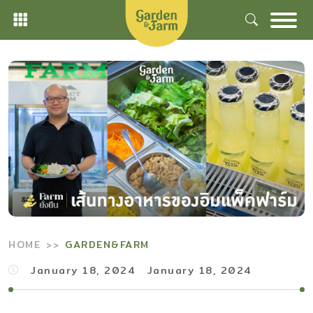
Skip
to
content
HOME
GARDEN&FARM
January 18, 2024
January 18, 2024