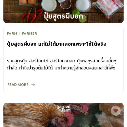
FARM
FARMER
ปุ๋ยสูตรผีบอก แต่ไม่ได้มาหลอกเพราะใช้ได้จริง
รวมสูตรปุ๋ย ฮอร์โมนไข่ ฮอร์โมนนมสด ปุ๋ยผงชูรส เครื่องดื่มชู
กำลัง ทำไมบำรุงต้นไม้ได้ มาทำความรู้จักส่วนผสมเหล่านี้ที่พืช
จำเป็นต้องใช้
READ MORE