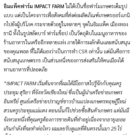
อิมแพ็คฟาร์ม IMPACT FARM
ไม่ได้เป็นชื่อฟาร์มเกษตรเต็มรูป
แบบ แต่เป็นโครงการเพื่อสังคมที่ส่งต่อผลิตภัณฑ์เกษตรออร์แกนิ
กไปยังผู้บริโภค กระจายตัวอยู่ในหลายๆ จุดในอิมแพ็ค เมืองทอง
ธานี ทั้งในรูปสลัดบาร์ ฟาร์มช็อป เป็นวัตถุดิบในเมนูอาหารของ
ร้านอาหารในเครืออีกหลายแห่ง ภายใต้การผลักดันและสนับสนุน
ของคุณพอล ที่ไม่ได้มองว่าเป็นการทำ CSR เท่านั้น แต่มันคือการ
สนับสนุนเกษตรกร เป็นส่วนหนึ่งของการส่งเสริมให้คนเมืองได้
ทานอาหารที่ปลอดภัย
“IMPACT FARM เริ่มต้นจากที่ผมได้มีโอกาสไปรู้จักกับคุณครู
ประทุม สุริยา ที่จังหวัดเชียงใหม่ ซึ่งเป็นผู้นำเครือข่ายเกษตร
อินทรีย์ ศูนย์เครือข่ายปราญช์ชาวบ้านแปลงเกษตรทฤษฎีใหม่
สวนครูประทุมแม่แตง ตอนนั้นก็ไปช่วยซื้อสินค้าเกษตร แต่มันมี
จังหวะหนึ่งที่คุณครูต้องการขายดินที่ทำอยู่เนื่องจากอายุเยอะ
เกินกำลังที่จะทำต่อไหว ผมเลยรับดูแลที่ดินตรงนั้นมา 25 ไร่