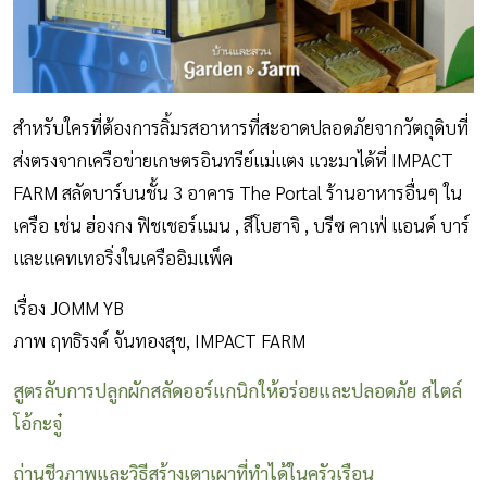
สำหรับใครที่ต้องการลิ้มรสอาหารที่สะอาดปลอดภัยจากวัตถุดิบที่
ส่งตรงจากเครือข่ายเกษตรอินทรีย์แม่แตง แวะมาได้ที่ IMPACT
FARM สลัดบาร์บนชั้น 3 อาคาร The Portal ร้านอาหารอื่นๆ ใน
เครือ เช่น ฮ่องกง ฟิชเชอร์แมน , สึโบฮาจิ , บรีซ คาเฟ่ แอนด์ บาร์
และแคทเทอริ่งในเครืออิมแพ็ค
เรื่อง JOMM YB
ภาพ ฤทธิรงค์ จันทองสุข, IMPACT FARM
สูตรลับการปลูกผักสลัดออร์แกนิกให้อร่อยและปลอดภัย สไตล์
โอ้กะจู๋
ถ่านชีวภาพและวิธีสร้างเตาเผาที่ทำได้ในครัวเรือน