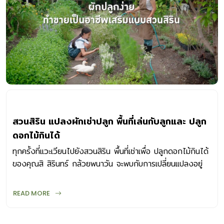
สวนสิริน แปลงผักเช่าปลูก พื้นที่เล่นกับลูกและ ปลูก
ดอกไม้กินได้
ทุกครั้งที่แวะเวียนไปยังสวนสิริน พื้นที่เช่าเพื่อ ปลูกดอกไม้กินได้
ของคุณสิ สิรินทร์ กล้วยพนาวัน จะพบกับการเปลี่ยนแปลงอยู่
เสมอ ไม่ว่าจะเป็นพืชผัก หรือการจัดวางแปลง การเปลี่ยนแปลง
นี้เกี่ยวเนื่องกับฤดูกาล พรรณไม้ในกระแส และความสนุกหลาก
READ MORE
หลายรูปแบบที่เธอสร้างสรรค์ให้พื้นที่ตรงนี้ด้วย สวนสิริน แปลง
ปลูกดอกไม้กินได้ ของพนักงานออฟฟิศ ที่เริ่มจากการเช่าที่ดิน