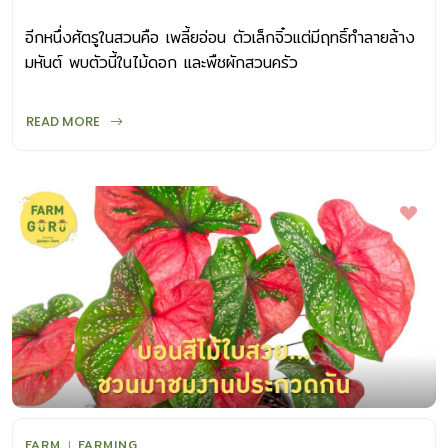
อีกหนึ่งศัตรูในสวนคือ เพลี้ยอ่อน ตัวเล็กจิ๋วแต่มีฤทธิ์ทำลายล้าง
มหันต์ พบตัวนี้ในไม้ดอก และพืชผักสวนครัว
READ MORE
FARM
FARMING