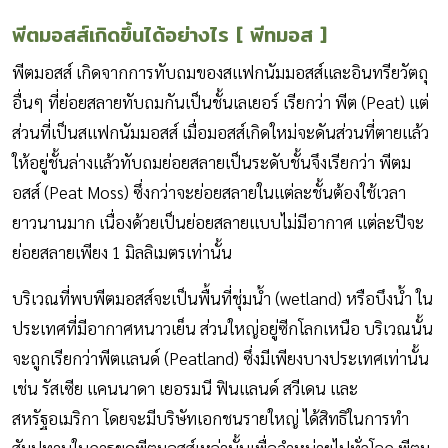
พีตมอสส์เกิดขึ้นได้อย่างไร
[ พีทมอส ]
พีตมอสส์ เกิดจากการทับถมของสแฟกนัมมอสส์และอินทรียวัตถุ
อื่นๆ ที่ย่อยสลายทับถมกันเป็นชั้นเลเยอร์ เรียกว่า พีต (Peat) แต่
ส่วนที่เป็นสแฟกนัมมอสส์ เมื่อมอสส์เกิดใหม่จะดันส่วนที่ตายแล้ว
ให้อยู่ชั้นล่างแล้วทับถมย่อยสลายเป็นระดับชั้นจึงเรียกว่า พีตม
อสส์ (Peat Moss) ซึ่งกว่าจะย่อยสลายในแต่ละชั้นต้องใช้เวลา
ยาวนานมาก เนื่องด้วยเป็นย่อยสลายแบบไม่มีอากาศ แต่ละปีจะ
ย่อยสลายเพียง 1 มิลลิเมตรเท่านั้น
บริเวณที่พบพีตมอสส์จะเป็นพื้นที่ชุ่มน้ำ (wetland) หรือบึงน้ำ ใน
ประเทศที่มีอากาศหนาวเย็น ส่วนใหญ่อยู่ซีกโลกเหนือ บริเวณนั้น
จะถูกเรียกว่าพีตแลนด์ (Peatland) ซึ่งมีเพียงบางประเทศเท่านั้น
เช่น รัสเซีย แคนนาดา เยอรมนี ฟินแลนด์ สวีเดน และ
สหรัฐอเมริกา โดยจะมีบริษัทเอกชนรายใหญ่ ได้สิทธิในการทำ
สัมปทานในการขุดพีตมอสส์เหล่านั้นเพื่อจำหน่ายไปทั่วโลก พีตม