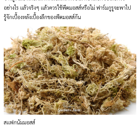
อย่างไร แล้วจริงๆ แล้วควรใช้พีตมอสส์หรือไม่ ฟาร์มกูรูจะพาไป
รู้จักเบื้องหลังเบื้องลึกของพีตมอสส์กัน
สแฟกนัมมอสส์