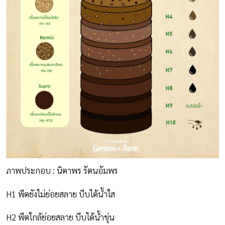
ภาพประกอบ : นิตาพร รัตนอัมพร
H1 พีตยังไม่ย่อยสลาย บีบได้น้ำใส
H2 พีตใกล้ย่อยสลาย บีบได้น้ำขุ่น