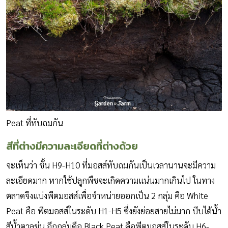
Peat ที่ทับถมกัน
สีที่ต่างมีความละเอียดที่ต่างด้วย
จะเห็นว่า ชั้น H9-H10 ที่มอสส์ทับถมกันเป็นเวลานานจะมีความ
ละเอียดมาก หากใช้ปลูกพืชจะเกิดความแน่นมากเกินไป ในทาง
ตลาดจึงแบ่งพีตมอสส์เพื่อจำหน่ายออกเป็น 2 กลุ่ม คือ White
Peat คือ พีตมอสส์ในระดับ H1-H5 ซึ่งยังย่อยสายไม่มาก บีบได้น้ำ
สีน้ำตาลขุ่น อีกกลุ่มคือ Black Peat คือพีตมอสส์ในระดับ H6-