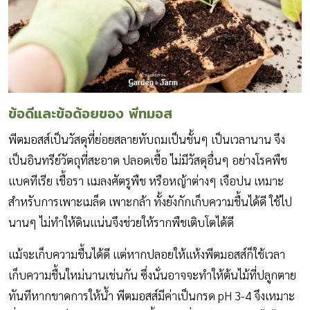
ข้อดีและข้อด้อยของ พีทมอส
พีตมอสส์เป็นวัสดุที่ย่อยสลายทับถมเป็นชั้นๆ เป็นเวลานาน จึง
เป็นอินทรีย์วัตถุที่สะอาด ปลอดเชื้อ ไม่มีวัสดุอื่นๆ อย่างโรคพืช
แบคทีเรีย เชื้อรา แมลงศัตรูพืช หรือหญ้าต่างๆ เจือปน เหมาะ
สำหรับการเพาะเมล็ด เพาะกล้า ทั้งยังกักเก็บความชื้นได้ดี ใช้ไป
นานๆ ไม่ทำให้ดินแน่นจึงช่วยให้รากพืชเติบโตได้ดี
แม้จะเก็บความชื้นได้ดี แต่หากปลอยให้แห้งพีตมอสส์ก็ใช้เวลา
เก็บความชื้นใหม่นานเช่นกัน ซึ่งนั่นอาจจะทำให้ต้นไม้ที่ปลูกตาย
ทันทีหากขาดการให้น้ำ พีตมอสส์มีค่าเป็นกรด pH 3-4 จึงเหมาะ