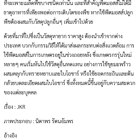
ที่จะเพาะเมล็ดพืชบางชนิดเท่านั้น และที่สำคัญพีตมอสส์ไม่ได้มี
ธาตุอาหารที่เพียงพอต่อการเติบโตของพืช หากใช้พีตมอสส์ปลูก
พืชต้องผสมกับวัสดุปลูกอื่นๆ เพิ่มเข้าไปด้วย
ด้วยที่มาที่ไปซึ่งเป็นวัสดุหายาก ราคาสูง ต้องนำเข้าจากต่าง
ประเทศ บวกกับกรรมวิธีให้ได้มาส่งผลกระทบต่อสิ่งแวดล้อม การ
ใช้พีตมอสส์ในการเกษตรอยู่ในช่วงถอยหลัง ซึ่งเกษตรกรรุ่นใหม่
หลายๆ คนเริ่มหันไปใช้วัสดุอื่นทดแทน อย่างการใช้ขุยมะพร้าว
ผสมคลุกกับทรายหยาบและไบโอชาร์ หรือใช้ยอดกระถินและต้น
กล้วยบดละเอียดผสมไบโอชาร์ ซึ่งทั้งหมดนี้ขึ้นอยู่กับความสะดวก
ของแต่ละบุคคล
เรื่อง : JKR
ภาพประกอบ : นิตาพร รัตนอัมพร
อ้างอิง