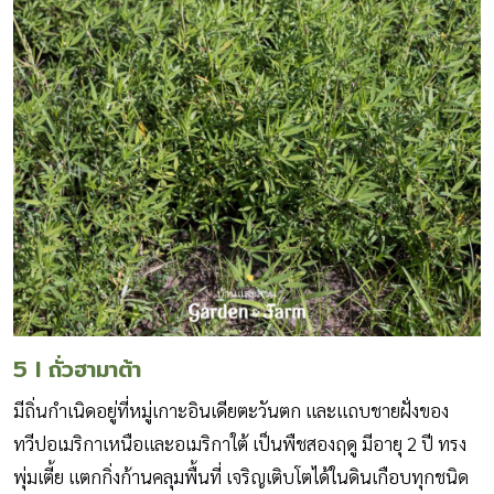
5 I ถั่วฮามาต้า
มีถิ่นกำเนิดอยู่ที่หมู่เกาะอินเดียตะวันตก และแถบชายฝั่งของ
ทวีปอเมริกาเหนือและอเมริกาใต้ เป็นพืชสองฤดู มีอายุ 2 ปี ทรง
พุ่มเตี้ย แตกกิ่งก้านคลุมพื้นที่ เจริญเติบโตได้ในดินเกือบทุกชนิด