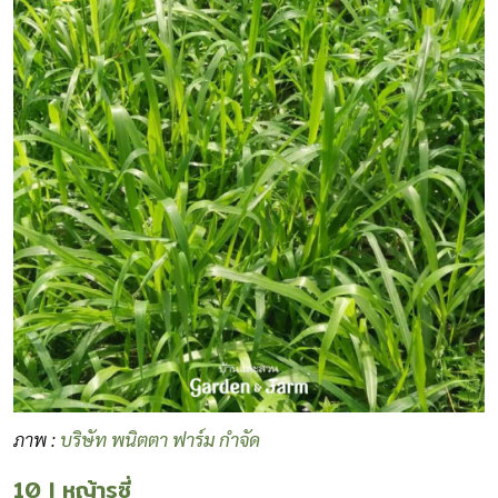
ภาพ :
บริษัท พนิตตา ฟาร์ม กำจัด
10 I หญ้ารูซี่