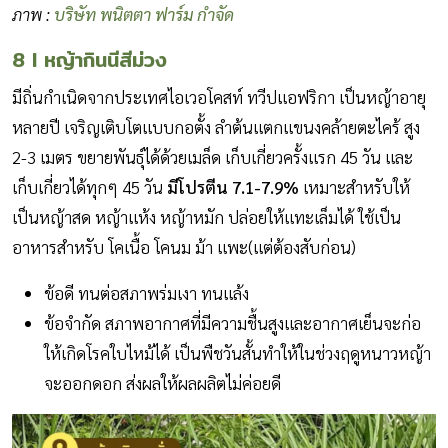
ภาพ :
บริษัท พนิตตา ฟาร์ม กำจัด
8 I หญ้ากินนีสีม่วง
มีถิ่นกำเนิดจากประเทศไอเวอโคสท์ ทวีปแอฟริกา เป็นหญ้าอายุ
หลายปี เจริญเติบโตแบบกอตั้ง ลำต้นแตกแขนงคล้ายตะไคร้ สูง
2-3 เมตร ขยายพันธุ์ได้ด้วยเมล็ด เก็บเกี่ยวครั้งแรก 45 วัน และ
เก็บเกี่ยวได้ทุกๆ 45 วัน
มีโปรตีน 7.1-7.9%
เหมาะสำหรับให้
เป็นหญ้าสด หญ้าแห้ง หญ้าหมัก ปล่อยให้แทะเล็มได้ ใช้เป็น
อาหารสำหรับ โคเนื้อ โคนม ม้า แพะ(แต่ต้องสับก่อน)
ข้อดี ทนต่อสภาพร่มเงา ทนแล้ง
ข้อจำกัด สภาพอากาศที่มีความชื้นสูงและอากาศเย็นจะก่อ
ให้เกิดโรคใบไหม้ได้ เป็นพืชวันสั้นทำให้ในช่วงฤดูหนาวหญ้า
จะออกดอก ส่งผลให้ผลผลิตไม่ค่อยดี