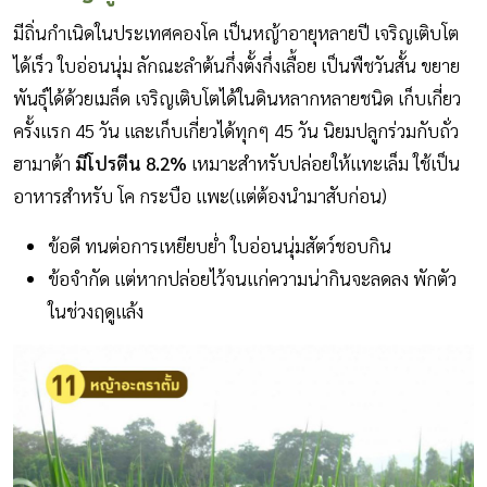
มีถิ่นกำเนิดในประเทศคองโค เป็นหญ้าอายุหลายปี เจริญเติบโต
ได้เร็ว ใบอ่อนนุ่ม ลักณะลำต้นกึ่งตั้งกึ่งเลื้อย เป็นพืชวันสั้น ขยาย
พันธุ์ได้ด้วยเมล็ด เจริญเติบโตได้ในดินหลากหลายชนิด เก็บเกี่ยว
ครั้งแรก 45 วัน และเก็บเกี่ยวได้ทุกๆ 45 วัน นิยมปลูกร่วมกับถั่ว
ฮามาต้า
มีโปรตีน 8.2%
เหมาะสำหรับปล่อยให้แทะเล็ม ใช้เป็น
อาหารสำหรับ โค กระบือ แพะ(แต่ต้องนำมาสับก่อน)
ข้อดี ทนต่อการเหยียบย่ำ ใบอ่อนนุ่มสัตว์ชอบกิน
ข้อจำกัด แต่หากปล่อยไว้จนแก่ความน่ากินจะลดลง พักตัว
ในช่วงฤดูแล้ง