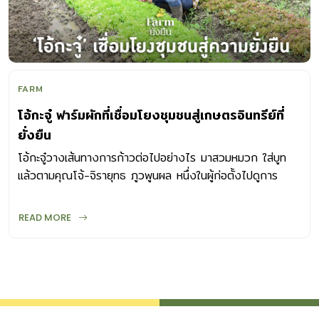
FARM
โอ้กะจู๋ ฟาร์มผักที่เชื่อมโยงชุมชนสู่เกษตรอินทรีย์ที่
ยั่งยืน
โอ้กะจู๋วางเส้นทางการก้าวต่อไปอย่างไร มาสวมหมวก ใส่บูท
แล้วตามคุณโจ้-จิรายุทธ ภูวพูนผล หนึ่งในผู้ก่อตั้งไปดูการ
ทำงานใน สวนผักโอ้กะจู๋ กัน
READ MORE