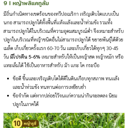
9 I หญ้าพลิแคทูลั่ม
มีถิ่นกำเนิดทางเขตร้อนของทวีปอเมริกา เจริญเติบโตแบบเป็น
นกอ สามารถปลูกได้ทั้งพื้นที่แห้งแล้งและน้ำท่วมขัง รวมทั้ง
สามารถปลูกได้ในบริเวณที่ความอุดมสมบูรณ์ต่ำ จึงเหมาะสำหรับ
ปลูกในบริเวณที่หญ้าชนิดอื่นไม่สามารถปลูกได้ ขยายพันธุ์ได้ด้วย
เมล็ด เก็บเกี่ยวครั้งแรก 60-70 วัน และเก็บเกี่ยวได้ทุกๆ 30-45
วัน
มีโปรตีน 5-6%
เหมาะสำหรับให้เป็นหญ้าสด หญ้าหมัก หรือ
แทะเล็มได้ ใช้เป็นอาหารสำหรับ ม้า แกะ โค กระบือ
ข้อดี ขึ้นและเจริญเติบโตได้ดีในดินเกือบทุกสภาพ ทนแล้ง
และน้ำท่วมขัง ทนทานต่อการเหยียบย่ำ
ข้อจำกัด แต่หากปล่อยไว้จนแก่ความน่ากินจะลดลง นิยม
ปลูกในภาคใต้