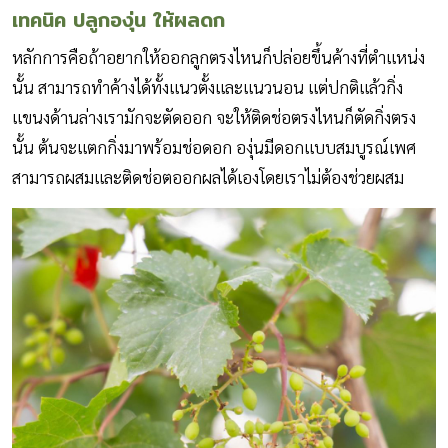
เทคนิค ปลูกองุ่น ให้ผลดก
หลักการคือถ้าอยากให้ออกลูกตรงไหนก็ปล่อยขึ้นค้างที่ตำแหน่ง
นั้น สามารถทำค้างได้ทั้งแนวตั้งและแนวนอน แต่ปกติแล้วกิ่ง
แขนงด้านล่างเรามักจะตัดออก จะให้ติดช่อตรงไหนก็ตัดกิ่งตรง
นั้น ต้นจะแตกกิ่งมาพร้อมช่อดอก องุ่นมีดอกแบบสมบูรณ์เพศ
สามารถผสมและติดช่อตออกผลได้เองโดยเราไม่ต้องช่วยผสม