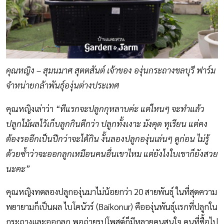
คุณหญิง – สุมนมาศ สุตตสันต์ เจ้าของ องุ่นกระถางชลบุรี ฟาร์ม
จำหน่ายกล้าพันธุ์องุ่นต่างประเทศ
คุณหญิงเล่าว่า
“ทีแรกจะปลูกกุหลาบค่ะ แต่ไหนๆ จะทำแล้ว
ปลูกไม้ผลไว้เก็บลูกกินดีกว่า ปลูกทั้งเงาะ มังคุด ทุเรียน แต่คง
ต้องรออีกเป็นปีกว่าจะได้กิน งั้นลองปลูกองุ่นเล่นๆ ดูก่อน ไม่รู้
ด้วยซ้ำว่าจะออกลูกเหมือนคนอื่นเขาไหม แต่ยังไงใบเขาก็ยังสวย
นะคะ”
คุณหญิงทดลองปลูกองุ่นมาไม่น้อยกว่า 20 สายพันธุ์ ในที่สุดความ
พยายามก็เป็นผล ไบโคนัวร์ (Baikonur) คือองุ่นพันธุ์แรกที่ปลูกใน
กระถางและออกลูก พอถ่ายรูปโพสต์ก็มีหลายคนสนใจ คนที่ซื้อไป