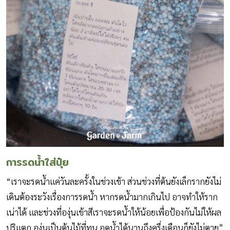
การรดน้ำใส่ปุ๋ย
“เราจะรดน้ำแค่วันละครั้งในช่วงเช้า ส่วนช่วงที่ต้นยังเล็กรากยังไม่
เดินต้องระวังเรื่องการรดน้ำ หากรดน้ำมากเกินไป อาจทำให้ราก
เน่าได้ และช่วงที่องุ่นเข้าสีเราจะรดน้ำให้น้อยเพื่อป้องกันไม่ให้ผล
ปริแตก องุ่นเป็นต้นไม้ที่ทน อดน้ำได้นานถึงครึ่งเดือนก็ยังไม่ตาย”