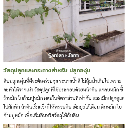
วัสดุปลูกและกระถางสำหรับ ปลูกองุ่น
ดินปลูกองุ่นที่ดีจะต้องร่วนซุย ระบายน้ำดี ไม่อุ้มน้ำเกินไปเพราะ
จะทำให้รากเน่า วัสดุปลูกที่ใช้ประกอบด้วยหน้าดิน แกลบหมัก ขี้
วัวหมัก ใบก้ามปูหมัก ผสมในอัตราส่วนที่เท่ากัน และเมื่อปลูกดูแล
ไปสักพัก ถ้าดินเริ่มแข็งก็ให้พรวนดิน เติมมูลไส้เดือน ดินหมัก ใบ
ก้ามปูหมัก เพื่อเพิ่มอินทรียวัตถุให้กับดิน