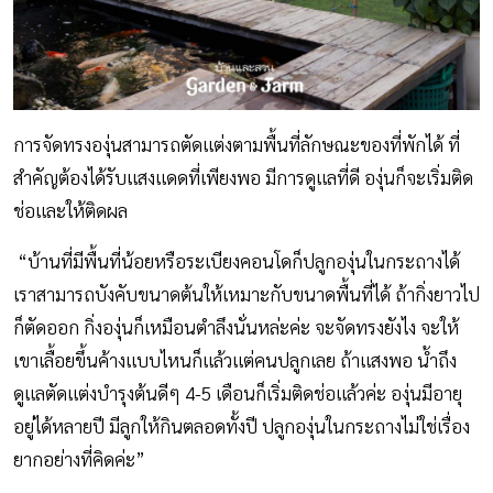
การจัดทรงองุ่นสามารถตัดแต่งตามพื้นที่ลักษณะของที่พักได้ ที่
สำคัญต้องได้รับแสงแดดที่เพียงพอ มีการดูแลที่ดี องุ่นก็จะเริ่มติด
ช่อและให้ติดผล
“บ้านที่มีพื้นที่น้อยหรือระเบียงคอนโดก็ปลูกองุ่นในกระถางได้
เราสามารถบังคับขนาดต้นให้เหมาะกับขนาดพื้นที่ได้ ถ้ากิ่งยาวไป
ก็ตัดออก กิ่งองุ่นก็เหมือนตำลึงนั่นหล่ะค่ะ จะจัดทรงยังไง จะให้
เขาเลื้อยขึ้นค้างแบบไหนก็แล้วแต่คนปลูกเลย ถ้าแสงพอ น้ำถึง
ดูแลตัดแต่งบำรุงต้นดีๆ 4-5 เดือนก็เริ่มติดช่อแล้วค่ะ องุ่นมีอายุ
อยู่ได้หลายปี มีลูกให้กินตลอดทั้งปี ปลูกองุ่นในกระถางไม่ใช่เรื่อง
ยากอย่างที่คิดค่ะ”