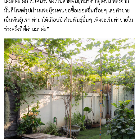
ได้ผลค่ะ คือ ไบโคนัวร์ ซึ่งเป็นสายพันธุ์ที่มาจากยูเครน หลังจาก
นั้นก็โพสต์รูปผ่านเฟซบุ๊จนคนขอซื้อเยอะขึ้นเรื่อยๆ เลยทำขาย
เป็นพันธุ์แรก ทำมาได้เกือบปี ส่วนพันธุ์อื่นๆ เพิ่งจะเริ่มทำขายใน
ช่วงครึ่งปีที่ผ่านมาค่ะ”