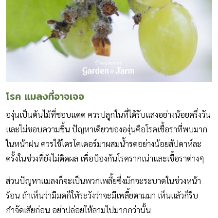
โรค แมลงที่อาจเจอ
องุ่นเป็นต้นไม้ที่ชอบแดด ควรปลูกในที่ได้รับแสงอย่างน้อยครึ่งวัน
และไม่ชอบความชื้น ปัญหาเดียวขององุ่นคือโรคเชื้อราที่พบมาก
ในหน้าฝน ควรใช้ไตรโคเดอร์มาผสมน้ำรดอย่างน้อยสัปดาห์ละ
ครั้งในช่วงที่ยังไม่ติดผล เพื่อป้องกันโรครากเน่าและเชื้อราต่างๆ
ส่วนปัญหาแมลงก็จะเป็นพวกเพลี้ยซึ่งมักจะระบาดในช่วงหน้า
ร้อน ถ้าเห็นว่ามีมดก็ให้ระวังว่าจะมีเพลี้ยตามมา เห็นแล้วก็รีบ
กำจัดเสียก่อน อย่าปล่อยให้ลามไปมากกว่านั้น