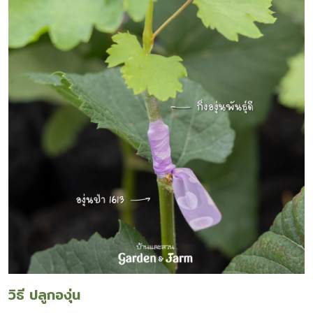
วิธี ปลูกองุ่น