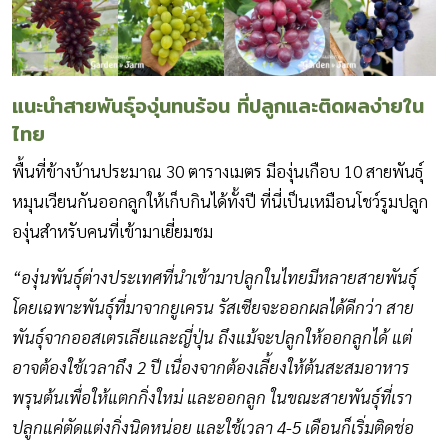
แนะนำสายพันธุ์องุ่นทนร้อน ที่ปลูกและติดผลง่ายใน
ไทย
พื้นที่ข้างบ้านประมาณ 30 ตารางเมตร มีองุ่นเกือบ 10 สายพันธุ์
หมุนเวียนกันออกลูกให้เก็บกินได้ทั้งปี ที่นี่เป็นเหมือนโชว์รูมปลูก
องุ่นสำหรับคนที่เข้ามาเยี่ยมชม
“องุ่นพันธุ์ต่างประเทศที่นำเข้ามาปลูกในไทยมีหลายสายพันธุ์
โดยเฉพาะพันธุ์ที่มาจากยูเครน รัสเซียจะออกผลได้ดีกว่า สาย
พันธุ์จากออสเตรเลียและญี่ปุ่น ถึงแม้จะปลูกให้ออกลูกได้ แต่
อาจต้องใช้เวลาถึง 2 ปี เนื่องจากต้องเลี้ยงให้ต้นสะสมอาหาร
พรุนต้นเพื่อให้แตกกิ่งใหม่ และออกลูก ในขณะสายพันธุ์ที่เรา
ปลูกแค่ตัดแต่งกิ่งนิดหน่อย และใช้เวลา 4-5 เดือนก็เริ่มติดช่อ