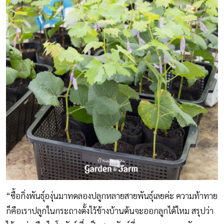
“ซื้อกิ่งพันธุ์องุ่นมาทดลองปลูกหลายสายพันธุ์เลยค่ะ ความท้าทาย
ก็คือเราปลูกในกระถางตั้งไว้ข้างบ้านต้นจะออกลูกได้ไหม สรุปว่า