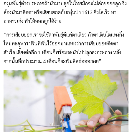
องุ่นพันธุ์ต่างประเทศถ้านำมาปลูกในไทยมักจะไม่ค่อยออกลูก จึง
ต้องนำมาติดตาหรือเสียบยอดกับองุ่นป่า 1613 ซึ่งโตเร็ว หา
อาหารเก่ง ทำให้ออกลูกได้ง่าย
“การเสียบยอดเราจะใช้ตาพันธุ์ดีแค่ตาเดียว ถ้าตาเติบโตแทงกิ่ง
ใหม่ทะลุพาราฟินที่พันไว้ออกมาแสดงว่าการเสียบยอดติดตา
สำเร็จ เลี้ยงต่ออีก 1 เดือนก็พร้อมจะนำไปปลูกลงกระถาง หลัง
จากนั้นอีกประมาณ 4 เดือนก็จะเริ่มติดช่อออกผล”