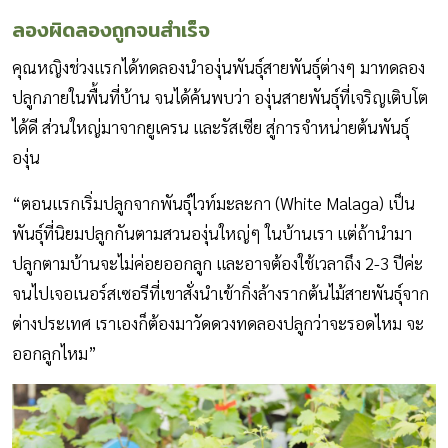
ลองผิดลองถูกจนสำเร็จ
คุณหญิงช่วงแรกได้ทดลองนำองุ่นพันธุ์สายพันธุ์ต่างๆ มาทดลอง
ปลูกภายในพื้นที่บ้าน จนได้ค้นพบว่า องุ่นสายพันธุ์ที่เจริญเติบโต
ได้ดี ส่วนใหญ่มาจากยูเครน และรัสเซีย สู่การจำหน่ายต้นพันธุ์
องุ่น
“ตอนแรกเริ่มปลูกจากพันธุ์ไวท์มะละกา (White Malaga) เป็น
พันธุ์ที่นิยมปลูกกันตามสวนองุ่นใหญ่ๆ ในบ้านเรา แต่ถ้านำมา
ปลูกตามบ้านจะไม่ค่อยออกลูก และอาจต้องใช้เวลาถึง 2-3 ปีค่ะ
จนไปเจอเนอร์สเซอรีที่เขาสั่งนำเข้ากิ่งล้างรากต้นไม้สายพันธุ์จาก
ต่างประเทศ เราเองก็ต้องมาวัดดวงทดลองปลูกว่าจะรอดไหม จะ
ออกลูกไหม”