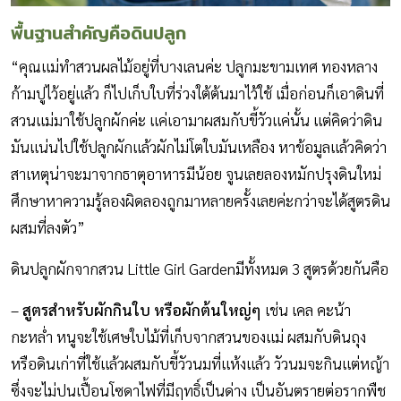
พื้นฐานสำคัญคือดินปลูก
“คุณแม่ทำสวนผลไม้อยู่ที่บางเลนค่ะ ปลูกมะขามเทศ ทองหลาง
ก้ามปูไว้อยู่แล้ว ก็ไปเก็บใบที่ร่วงใต้ต้นมาไว้ใช้ เมื่อก่อนก็เอาดินที่
สวนแม่มาใช้ปลูกผักค่ะ แค่เอามาผสมกับขี้วัวแค่นั้น แต่คิดว่าดิน
มันแน่นไปใช้ปลูกผักแล้วผักไม่โตใบมันเหลือง หาข้อมูลแล้วคิดว่า
สาเหตุน่าจะมาจากธาตุอาหารมีน้อย จูนเลยลองหมักปรุงดินใหม่
ศึกษาหาความรู้ลองผิดลองถูกมาหลายครั้งเลยค่ะกว่าจะได้สูตรดิน
ผสมที่ลงตัว”
ดินปลูกผักจากสวน Little Girl Gardenมีทั้งหมด 3 สูตรด้วยกันคือ
–
สูตรสำหรับผักกินใบ หรือผักต้นใหญ่ๆ
เช่น เคล คะน้า
กะหล่ำ หนูจะใช้เศษใบไม้ที่เก็บจากสวนของแม่ ผสมกับดินถุง
หรือดินเก่าที่ใช้แล้วผสมกับขี้วัวนมที่แห้งแล้ว วัวนมจะกินแต่หญ้า
ซึ่งจะไม่ปนเปื้อนโซดาไฟที่มีฤทธิ์เป็นด่าง เป็นอันตรายต่อรากพืช