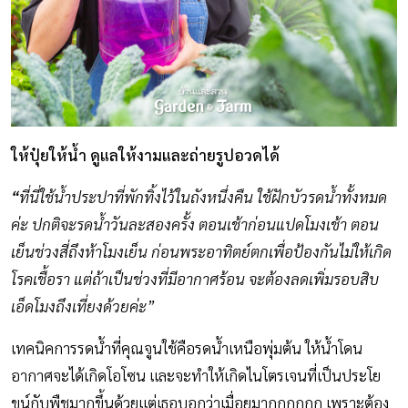
ให้ปุ๋ยให้น้ำ ดูแลให้งามและถ่ายรูปอวดได้
“
ที่นี่ใช้น้ำประปาที่พักทิ้งไว้ในถังหนึ่งคืน ใช้ฝักบัวรดน้ำทั้งหมด
ค่ะ ปกติจะรดน้ำวันละสองครั้ง ตอนเช้าก่อนแปดโมงเช้า ตอน
เย็นช่วงสี่ถึงห้าโมงเย็น ก่อนพระอาทิตย์ตกเพื่อป้องกันไม่ให้เกิด
โรคเชื้อรา แต่ถ้าเป็นช่วงที่มีอากาศร้อน จะต้องลดเพิ่มรอบสิบ
เอ็ดโมงถึงเที่ยงด้วยค่ะ”
เทคนิคการรดน้ำที่คุณจูนใช้คือรดน้ำเหนือพุ่มต้น ให้น้ำโดน
อากาศจะได้เกิดโอโซน และจะทำให้เกิดไนโตรเจนที่เป็นประโย
ขน์กับพืชมากขึ้นด้วยแต่เธอบอกว่าเมื่อยมากกกกกก เพราะต้อง