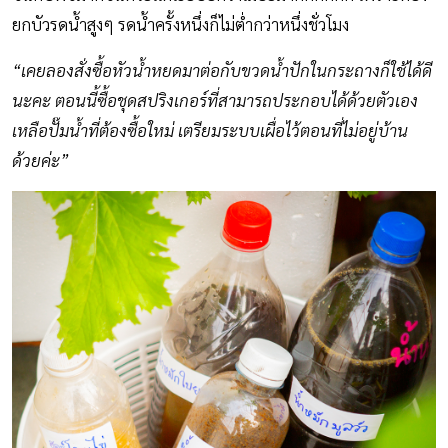
ยกบัวรดน้ำสูงๆ รดน้ำครั้งหนึ่งก็ไม่ต่ำกว่าหนึ่งชั่วโมง
“เคยลองสั่งซื้อหัวน้ำหยดมาต่อกับขวดน้ำปักในกระถางก็ใช้ได้ดี
นะคะ ตอนนี้ซื้อชุดสปริงเกอร์ที่สามารถประกอบได้ด้วยตัวเอง
เหลือปั๊มน้ำที่ต้องซื้อใหม่ เตรียมระบบเผื่อไว้ตอนที่ไม่อยู่บ้าน
ด้วยค่ะ”