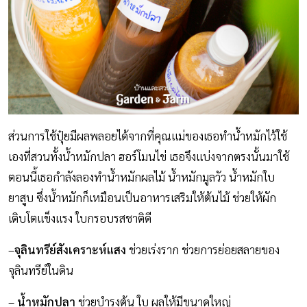
ส่วนการใช้ปุ๋ยมีผลพลอยได้จากที่คุณแม่ของเธอทำน้ำหมักไว้ใช้
เองที่สวนทั้งน้ำหมักปลา ฮอร์โมนไข่ เธอจึงแบ่งจากตรงนั้นมาใช้
ตอนนี้เธอกำลังลองทำน้ำหมักผลไม้ น้ำหมักมูลวัว น้ำหมักใบ
ยาสูบ ซึ่งน้ำหมักก็เหมือนเป็นอาหารเสริมให้ต้นไม้ ช่วยให้ผัก
เติบโตแข็งแรง ใบกรอบรสชาติดี
–
จุลินทรีย์สังเคราะห์แสง
ช่วยเร่งราก ช่วยการย่อยสลายของ
จุลินทรีย์ในดิน
–
น้ำหมักปลา
ช่วยบำรุงต้น ใบ ผลให้มีขนาดใหญ่