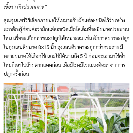
เชื้อรา กันปลวกเจาะ”
คุณจูนแชร์วิธีเลือกภาชนะให้เหมาะกับผักแต่ละชนิดไว้ว่า อย่าง
แรกต้องรู้ก่อนค่ะว่าผักแต่ละชนิดเมื่อโตเต็มที่จะมีขนาดประมาณ
ไหน เพื่อจะเลือกภาชนะปลูกให้เหมาะสม เช่น ผักกาดขาวจะปลูก
ในถุงแสนดีขนาด 8×15 นิ้ว ถุงแสนดีราคาจะถูกกว่ากระถาง มี
หลายขนาดให้เลือกใช้ และใช้ได้นานถึง 5 ปี ก่อนจะเอามาใช้ซ้ำ
ใหม่ก็เอาไปล้าง ตากแดดก่อน เผื่อมีโรคมีไข่แมลงติดมาจากการ
ปลูกครั้งก่อน