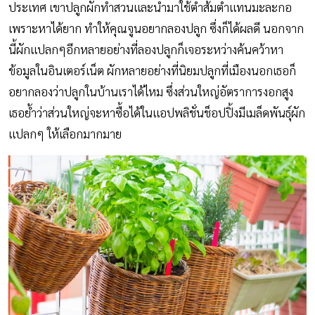
ประเทศ เขาปลูกผักทำสวนและนำมาใช้ตำส้มตำแทนมะละกอ
เพราะหาได้ยาก ทำให้คุณจูนอยากลองปลูก ซึ่งก็ได้ผลดี นอกจาก
นี้ผักแปลกๆอีกหลายอย่างที่ลองปลูกก็เจอระหว่างค้นคว้าหา
ข้อมูลในอินเตอร์เน็ต ผักหลายอย่างที่นิยมปลูกที่เมืองนอกเธอก็
อยากลองว่าปลูกในบ้านเราได้ไหม ซึ่งส่วนใหญ่อัตราการงอกสูง
เธอย้ำว่าส่วนใหญ่จะหาซื้อได้ในแอปพลิชั่นช็อปปิ้งมีเมล็ดพันธุ์ผัก
แปลกๆ ให้เลือกมากมาย