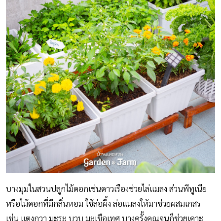
บางมุมในสวนปลูกไม้ดอกเช่นดาวเรืองช่วยไล่แมลง ส่วนพีทูเนีย
หรือไม้ดอกที่มีกลิ่นหอม ใช้ล่อผึ้ง ล่อแมลงให้มาช่วยผสมเกสร
เช่น แตงกวา มะระ บวบ มะเขือเทศ บางครั้งคุณจูนก็ช่วยเคาะ