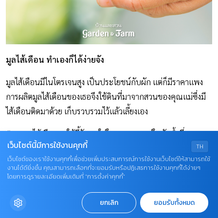
มูลไส้เดือน ทำเองก็ได้ง่ายจัง
มูลไส้เดือนมีไนโตรเจนสูง เป็นประโยชน์กับผัก แต่ก็มีราคาแพง
การผลิตมูลไส้เดือนของเธอจึงใช้ดินที่มาจากสวนของคุณแม่ซึ่งมี
ไส้เดือนติดมาด้วย เก็บรวบรวมไว้แล้วเลี้ยงเอง
“อาหารไส้เดือนจะใช้ขี้วัวนมใส่ในกระสอบแช่ในถังน้ำที่ผสม EM
เว็บไซต์นี้มีการใช้งานคุกกี้
TH
และจุลินทรีย์สังเคราะห์แสง ทิ้งไว้ 3 วัน หลังจากนั้นบีบมูลวัวให้
เว็บไซต์ของเราใช้งานคุกกี้เพื่อช่วยเพิ่มประสบการณ์การใช้งานเว็บไซต์ให้สามารถใช้
สะเด็ดน้ำพอชื้นแล้วแยกใส่กะละมัง ปิดฝาและหมักทิ้งไว้อีก 14
งานได้ดียิ่งขึ้น คุณสามารถเลือกที่จะยอมรับหรือปฏิเสธการใช้งานคุกกี้ได้ง่ายๆ
วัน ค่อยปล่อยไส้เดือนลงไป ประมาณ 1 อาทิตย์ก็นำมูลไส้เดือน
โดยการดูรายละเอียดเพิ่มเติมที่ “การตั้งค่าคุกกี้”
มาใช้ได้แล้วค่ะ ระหว่างเลี้ยงก็ให้เศษผัก เศษผลไม้ ข้าวสุกเป็น
ยกเลิก
ยอมรับทั้งหมด
อาหารด้วย เพื่อให้เกิดธาตุอาหารมากขึ้น ถ้าเราเห็นว่ามีแต่มูล