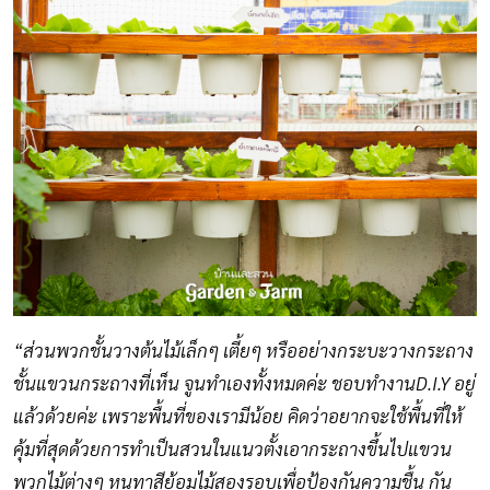
“ส่วนพวกชั้นวางต้นไม้เล็กๆ เตี้ยๆ หรืออย่างกระบะวางกระถาง
ชั้นแขวนกระถางที่เห็น จูนทำเองทั้งหมดค่ะ ชอบทำงานD.I.Y อยู่
แล้วด้วยค่ะ เพราะพื้นที่ของเรามีน้อย คิดว่าอยากจะใช้พื้นที่ให้
คุ้มที่สุดด้วยการทำเป็นสวนในแนวตั้งเอากระถางขึ้นไปแขวน
พวกไม้ต่างๆ หนูทาสีย้อมไม้สองรอบเพื่อป้องกันความชื้น กัน