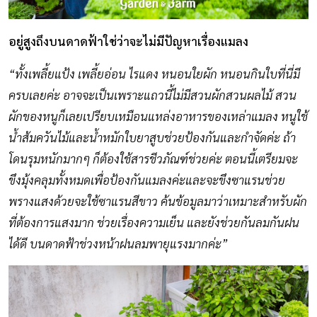
อยู่สูงถึงบนดาดฟ้าใช่ว่าจะไม่มีปัญหาเรื่องแมลง
“ทั้งเพลี้ยแป้ง เพลี้ยอ่อน ไรแดง หนอนใยผัก หนอนกินใบที่นี่มี
ครบเลยค่ะ อาจจะเป็นเพราะแถวนี้ไม่มีสวนผักสวนผลไม้ สวน
ผักของหนูก็เลยเปรียบเหมือนแหล่งอาหารของเหล่าแมลง หนูใช้
น้ำส้มควันไม้และน้ำหมักใบยาสูบช่วยป้องกันและกำจัดค่ะ ถ้า
โดนรุมหนักมากๆ ก็ต้องใช้สารชีวภัณฑ์ช่วยค่ะ ตอนนี้เตรียมจะ
ขึงมุ้งคลุมทั้งหมดเพื่อป้องกันแมลงค่ะและจะขึงซาแรนช่วย
พรางแสงด้วยจะใช้ซาแรนสีขาว ค้นข้อมูลมาว่าเหมาะสำหรับผัก
ที่ต้องการแสงมาก ช่วยเรื่องความเย็น และยังช่วยกันลมกันฝน
ได้ดี บนดาดฟ้าช่วงหน้าฝนลมพายุแรงมากค่ะ”