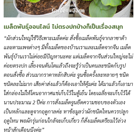
เมล็ดพันธุ์ออนไลน์ ไม่ตรงปกบ้างก็เป็นเรื่องสนุก
“ผักส่วนใหญ่ใช้วิธีเพาะเมล็ดค่ะ สั่งซื้อเมล็ดพันธุ์จากลาซาด้า
และตามเพจต่างๆ มีทั้งเมล็ดของบ้านเราและเมล็ดจากจีน เมล็ด
พันธุ์บ้านเราไม่ค่อยมีปัญหานะคะ แต่เมล็ดจากจีนส่วนใหญ่จะไม่
ค่อยตรงปก เลี้ยงจนต้นโตแล้วถึงจะรู้ว่าเป็นคนละชนิดกับรูป
ตอนสั่งซื้อ ส่วนมากราคาหลักสิบค่ะ จูนซื้อครั้งละหลายๆ ชนิด
ชนิดละไม่มาก เสียค่าส่งแล้วก็ต้องเอาให้คุ้มค่ะ ได้มาแล้วก็เอามา
ใส่กล่องไม่ให้โดนอากาศแช่เก็บไว้ในตู้เย็น โดยเฉลี่ยจะเก็บไว้ได้
นานประมาณ 2 ปีค่ะ การสั่งเมล็ดจูนยึดความชอบของตัวเอง
เป็นหลักและดูจากฤดูกาลค่ะ หาข้อมูลว่าผักชนิดไหนควรปลูก
ฤดูไหน พอผักรุ่นก่อนใกล้จะเก็บเกี่ยว ก็สั่งเมล็ดเตรียมไว้ล่วง
หน้าสักเดือนนึงค่ะ”