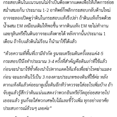
กระสอบดินในแนวนอนไม่จำเป็นต้องตากแดดเพื่อให้เกิดการย่อย
สม่ำเสมอกัน ประมาณ 1-2 อาทิตย์ก็พลิกกระสอบกลับด้านใหม่
อาจจะลองเปิดดูว่าดินในกระสอบแห้งรึเปล่า ถ้าดินแห้งก็รดด้วย
น้ำผสม EM เหมือนเดิมให้พอชื้น หากดินแห้ง EM จะไม่ทำงาน
และจุลินทรีย์ในดินอาจจะแห้งตายได้ หลังจากนั้นประมาณ 1
เดือน ถ้าจับแล้วดินไม่ร้อน ก็นำมาใช้ได้แล้ว
“ด้วยความที่พื้นที่เรามีจำกัด จูนจะเตรียมดินครั้งละแค่4-5
กระสอบปีนึงทำประมาณ 3-4 ครั้งที่สำคัญคือดินเก่าที่ใช้แล้ว
ก่อนจะนำมาใช้ซ้ำต้องนำไปตากแดดให้แห้งเพื่อฆ่าโรคฆ่าแมลง
ก่อน จะแยกดินไว้เป็น 3 กองตามประเภทของดินที่ใช้ค่ะ หลัง
ตากแห้งดีแล้วค่อยมาดูเนื้อดินอีกทีว่าควรจะใส่อะไรเพิ่มบ้าง ถ้า
จับดูแล้วรู้สึกว่าดินแน่นแสดงว่าพวกอินทรีย์วัตถุย่อยสลายไป
เยอะแล้ว จูนก็จะใส่พวกเศษใบไม้และขี้วัวเพิ่ม ทุกอย่างอาศัย
ประสบการณ์ล้วนๆ เลยค่ะ”