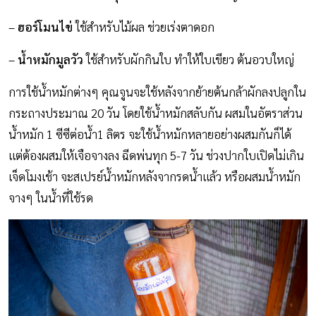
–
ฮอร์โมนไข่
ใช้สำหรับไม้ผล ช่วยเร่งตาดอก
–
น้ำหมักมูลวัว
ใช้สำหรับผักกินใบ ทำให้ใบเขียว ต้นอวบใหญ่
การใช้น้ำหมักต่างๆ คุณจูนจะใช้หลังจากย้ายต้นกล้าผักลงปลูกใน
กระถางประมาณ 20 วัน โดยใช้น้ำหมักสลับกัน ผสมในอัตราส่วน
น้ำหมัก 1 ซีซีต่อน้ำ1 ลิตร จะใช้น้ำหมักหลายอย่างผสมกันก็ได้
แต่ต้องผสมให้เจือจางลง ฉีดพ่นทุก 5-7 วัน ช่วงปากใบเปิดไม่เกิน
เจ็ดโมงเช้า จะสเปรย์น้ำหมักหลังจากรดน้ำแล้ว หรือผสมน้ำหมัก
จางๆ ในน้ำที่ใช้รด