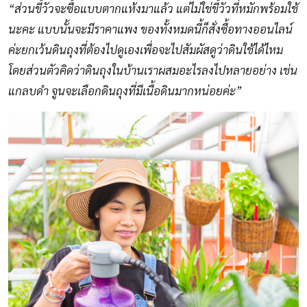
“ส่วนขี้วัวจะซื้อแบบตากแห้งมาแล้ว แต่ไม่ใช่ขี้วัวที่หมักพร้อมใช้
นะคะ แบบนั้นจะมีราคาแพง ของทั้งหมดนี้ก็สั่งซื้อทางออนไลน์
ค่ะยกเว้นดินถุงที่ต้องไปดูเองเพื่อจะไปสัมผัสดูว่าดินใช้ได้ไหม
โดยส่วนตัวคิดว่าดินถุงในบ้านเราผสมอะไรลงไปหลายอย่าง เช่น
แกลบดำ จูนจะเลือกดินถุงที่มีเนื้อดินมากหน่อยค่ะ”