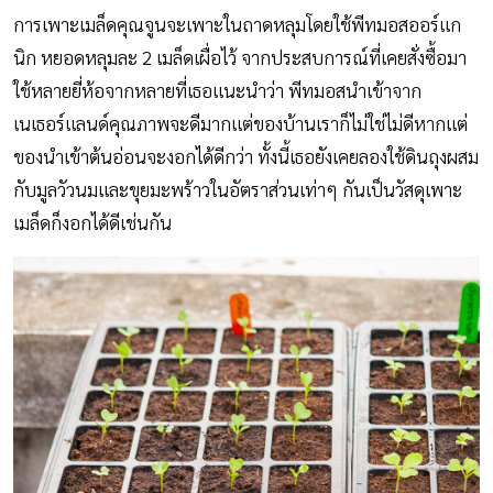
การเพาะเมล็ดคุณจูนจะเพาะในถาดหลุมโดยใช้พีทมอสออร์แก
นิก หยอดหลุมละ 2 เมล็ดเผื่อไว้ จากประสบการณ์ที่เคยสั่งซื้อมา
ใช้หลายยี่ห้อจากหลายที่เธอแนะนำว่า พีทมอสนำเข้าจาก
เนเธอร์แลนด์คุณภาพจะดีมากแต่ของบ้านเราก็ไม่ใช่ไม่ดีหากแต่
ของนำเข้าต้นอ่อนจะงอกได้ดีกว่า ทั้งนี้เธอยังเคยลองใช้ดินถุงผสม
กับมูลวัวนมและขุยมะพร้าวในอัตราส่วนเท่าๆ กันเป็นวัสดุเพาะ
เมล็ดก็งอกได้ดีเช่นกัน