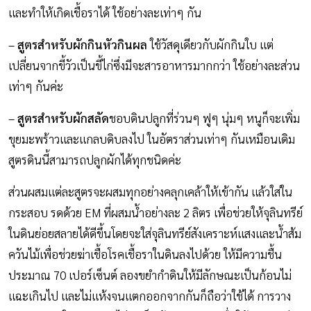
และทำให้เกิดเชื้อราได้ ใช้อย่างละเท่าๆ กัน
–
สูตรสำหรับผักกินหัวกินผล
ใช้วัสดุเดียวกับผักกินใบ แต่
เปลี่ยนจากขี้วัวเป็นขี้ไก่ซึ่งมีจะสารอาหารมากกว่า ใช้อย่างละส่วน
เท่าๆ กันค่ะ
–
สูตรสำหรับผักสลัด
ชอบดินปลูกที่ร่วนๆ ฟูๆ นุ่มๆ หนูก็จะเพิ่ม
ขุยมะพร้าวและแกลบดิบลงไป ในอัตราส่วนเท่าๆ กันเหมือนเดิม
สูตรดินนี้สามารถปลูกผักได้ทุกชนิดค่ะ
ส่วนผสมแต่ละสูตรจะผสมทุกอย่างคลุกเคล้าให้เข้ากัน แล้วใส่ใน
กระสอบ รดด้วย EM ที่ผสมน้ำอย่างละ 2 ลิตร เพื่อช่วยให้จุลินทรีย์
ในดินย่อยสลายได้ดีขึ้นโดยจะใส่จุลินทรีย์สังเคราะห์แสงและน้ำส้ม
ควันไม้เพื่อช่วยฆ่าเชื้อโรคเชื้อราในดินลงไปด้วย ให้มีความชื้น
ประมาณ 70 เปอร์เซ็นต์ ลองขยำกำดินให้มีลักษณะเป็นก้อนไม่
แฉะเกินไป และไม่แห้งจนแตกออกจากกันก็ถือว่าใช้ได้ การวาง