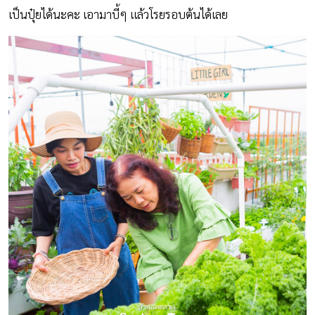
เป็นปุ๋ยได้นะคะ เอามาบี้ๆ แล้วโรยรอบต้นได้เลย