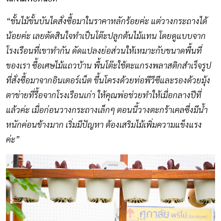
“ชั้นไม้ขั้นบันไดสั่งซื้อมาในราคาหลักร้อยค่ะ แต่วางกระถางได้
น้อยค่ะ เลยตัดสินใจทำเป็นโต๊ะปลูกต้นไม้แทน โดยดูแบบจาก
โรงเรือนที่เขาทำกัน ดัดแปลงย่อส่วนให้เหมาะกับขนาดพื้นที่
ของเรา ซื้อเศษไม้แถวบ้าน พื้นโต๊ะใช้ตะแกรงพลาสติกสำเร็จรูป
ที่สั่งซื้อมาจากอินเตอร์เน็ต ขึ้นโครงด้วยท่อพีวีซีและรองด้วยมุ้ง
ตาข่ายที่รื้อจากโรงเรือนเก่า ให้คุณพ่อช่วยทำให้เมื่อกลางปีที่
แล้วค่ะ เมื่อก่อนวางกระถางเล็กๆ ตอนนี้วางตะกร้าเคลซึ่งมีน้ำ
หนักค่อนข้างมาก เริ่มมีปัญหา ต้องเสริมไม้เพิ่มความแข็งแรง
ค่ะ”