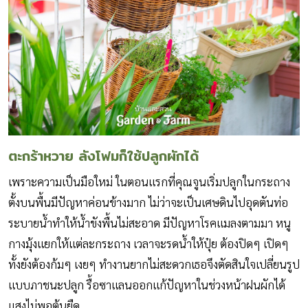
ตะกร้าหวาย ลังโฟมก็ใช้ปลูกผักได้
เพราะความเป็นมือใหม่ ในตอนแรกที่คุณจูนเริ่มปลูกในกระถาง
ตั้งบนพื้นมีปัญหาค่อนข้างมาก ไม่ว่าจะเป็นเศษดินไปอุดตันท่อ
ระบายน้ำทำให้น้ำขังพื้นไม่สะอาด มีปัญหาโรคแมลงตามมา หนู
กางมุ้งแยกให้แต่ละกระถาง เวลาจะรดน้ำให้ปุ๋ย ต้องปิดๆ เปิดๆ
ทั้งยังต้องก้มๆ เงยๆ ทำงานยากไม่สะดวกเธอจึงตัดสินใจเปลี่ยนรูป
แบบภาชนะปลูก รื้อซาแลนออกแก้ปัญหาในช่วงหน้าฝนผักได้
แสงไม่พอต้นยืด