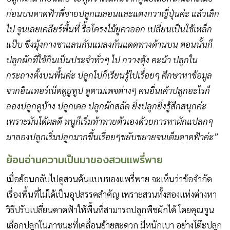
ก่อนบนดาดฟ้าพี่ชายปลูกเมลอนและแตงกวาญี่ปุ่นค่ะ แล้วเลิก
ไป จูนเลยเคลียร์พื้นที่ รื้อโครงไม้ยูคาออก เปลี่ยนเป็นใช้เหล็ก
แป๊บ ขึงมุ้งกางซาแลนกันแมลงกันแดดทางด้านบน ตอนนั้นก็
ปลูกผักที่ใช้กินเป็นประจำทั่วๆ ไป กวางตุ้ง คะน้า ปลูกใน
กระถางตั้งบนพื้นค่ะ ปลูกไปก็เรียนรู้ไปเรื่อยๆ ศึกษาหาข้อมูล
จากอินเทอร์เน็ตดูยูทูป ดูตามเพจต่างๆ คนอื่นเค้าปลูกอะไรก็
ลองปลูกดูบ้าง ปลูกเคล ปลูกผักสลัด ยิ่งปลูกยิ่งรู้สึกสนุกค่ะ
เพราะมันได้ผลดี หนูก็เริ่มท้าทายตัวเองด้วยการหาผักแปลกๆ
มาลองปลูกเริ่มปลูกมากขึ้นเรื่อยๆขยับขยายจนเต็มดาดฟ้าค่ะ”
ย้อนอ่านความเป็นมาของสวนแพรี่พาย
เมื่อย้อนกลับไปดูสวนต้นแบบของแพรี่พาย จะเห็นว่าข้อจำกัด
เรื่องพื้นที่ไม่ได้เป็นอุปสรรคสำคัญ เพราะสวนทั้งสองแห่งต่างหา
วิธีปรับเปลี่ยนดาดฟ้าให้พื้นที่สามารถปลูกพืชผักได้ โดยคุณจูน
เลือกปลูกในภาชนะที่เคลื่อนย้ายสะดวก มีหนักเบา อย่างโต๊ะปลูก