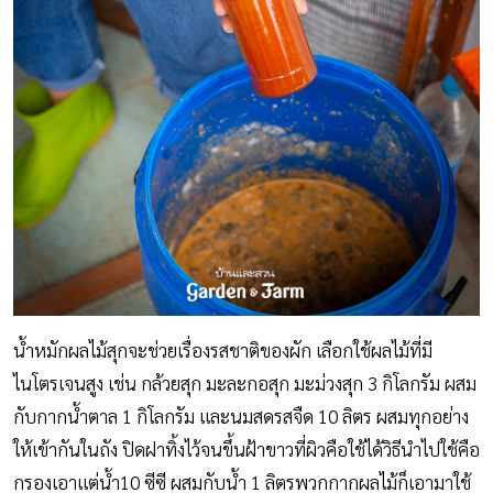
น้ำหมักผลไม้สุกจะช่วยเรื่องรสชาติของผัก เลือกใช้ผลไม้ที่มี
ไนโตรเจนสูง เช่น กล้วยสุก มะละกอสุก มะม่วงสุก 3 กิโลกรัม ผสม
กับกากน้ำตาล 1 กิโลกรัม และนมสดรสจืด 10 ลิตร ผสมทุกอย่าง
ให้เข้ากันในถัง ปิดฝาทิ้งไว้จนขึ้นฝ้าขาวที่ผิวคือใช้ได้วิธีนำไปใช้คือ
กรองเอาแต่น้ำ10 ซีซี ผสมกับน้ำ 1 ลิตรพวกกากผลไม้ก็เอามาใช้