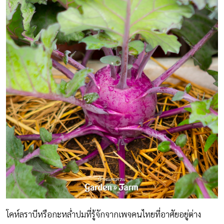
โคห์ลราบีหรือกะหล่ำปมที่รู้จักจากเพจคนไทยที่อาศัยอยู่ต่าง