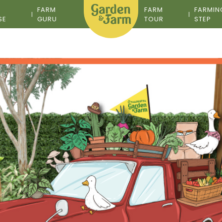
M
FARM
FARM
FARMIN
SE
GURU
TOUR
STEP