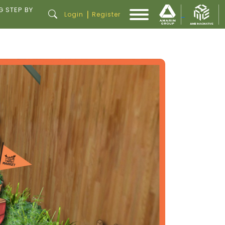
G STEP BY
|
Login
Register