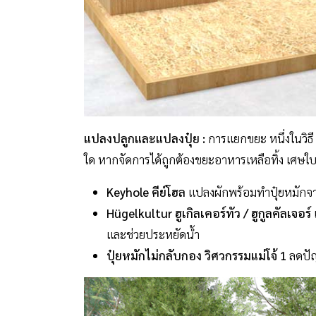
แปลงปลูกและแปลงปุ๋ย
:
การแยกขยะ หนึ่งในวิธี 
ใด หากจัดการได้ถูกต้องขยะอาหารเหลือทิ้ง เศษใบไ
Keyhole คีย์โฮล
แปลงผักพร้อมทำปุ๋ยหมักจา
Hügelkultur ฮูเกิลเคอร์ทัว
/ ฮูกูลคัลเจอร์
และช่วยประหยัดน้ำ
ปุ๋ยหมักไม่กลับกอง วิศวกรรมแม่โจ้ 1
ลดปัญ