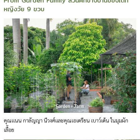
Prom Garden Family สวนผักข้างบ้านของเด็ก
หญิงวัย 9 ขวบ
คุณแนน กาลัญญา นีวงศ์และคุณเอเดรียน เบาว์เด้น ในมุมผัก
เลื้อย