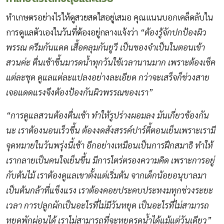
ทำเกษตรอย่างไรให้ดูสวยสดใสอยู่เสมอ คุณแนนบอกเคล็ดลับใน
การดูแลตัวเองในวันที่ต้องอยู่กลางแจ้งว่า
“ต้องรู้จักปกป้องผิว
พรรณ ครีมกันแดด เสื้อคลุมกันยูวี เป็นของจำเป็นในตอนเข้า
สวนค่ะ ตื่นเช้าขึ้นมารดน้ำทุกวันใช้เวลานานมาก เพราะต้องเช็ค
แต่ละชุด ดูแลแต่ละแปลงอย่างละเอียด กว่าจะเสร็จก็ช่วงสาย
เจอแดดแรงจึงต้องป้องกันผิวพรรณของเรา”
“การดูแลสวนต้องตื่นเช้า ทำให้รูปร่างผอมลง มันเกี่ยวข้องกัน
นะ เราต้องนอนเร็วขึ้น ต้องงดสังสรรค์ปาร์ตี้ตอนเย็นเพราะเรามี
จุดหมายในวันพรุ่งนี้เช้า อีกอย่างเหมือนเป็นการฝึกสมาธิ ทำให้
เรากลายเป็นคนใจเย็นขึ้น มีการไตร่ตรองความคิด เพราะการอยู่
กับต้นไม้ เราต้องดูแลเขาตั้งแต่เริ่มต้น จากเด็กน้อยอนุบาลมา
เป็นต้นกล้าที่แข็งแรง เราต้องคอยประคบประหงมทุกช่วงระยะ
เวลา การปลูกผักเป็นอะไรที่ไม่มีวันหยุด เป็นอะไรที่ไม่สามารถ
หยุดพักผ่อนได้ เราไม่สามารถที่จะหยุดรดน้ำได้แม้แต่วันเดียว”