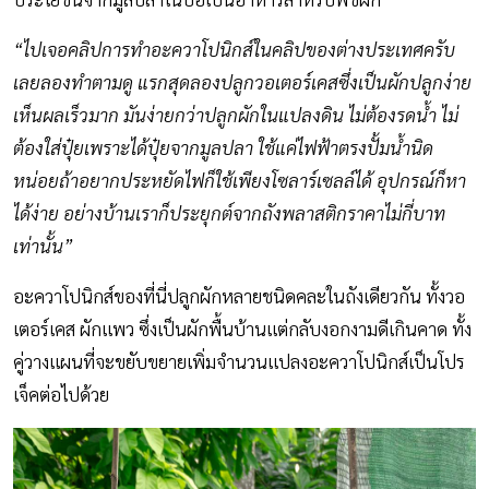
“ไปเจอคลิปการทำอะควาโปนิกส์ในคลิปของต่างประเทศครับ
เลยลองทำตามดู แรกสุดลองปลูกวอเตอร์เคสซึ่งเป็นผักปลูกง่าย
เห็นผลเร็วมาก มันง่ายกว่าปลูกผักในแปลงดิน ไม่ต้องรดน้ำ ไม่
ต้องใส่ปุ๋ยเพราะได้ปุ๋ยจากมูลปลา ใช้แค่ไฟฟ้าตรงปั้มน้ำนิด
หน่อยถ้าอยากประหยัดไฟก็ใช้เพียงโซลาร์เซลล์ได้ อุปกรณ์ก็หา
ได้ง่าย อย่างบ้านเราก็ประยุกต์จากถังพลาสติกราคาไม่กี่บาท
เท่านั้น”
อะควาโปนิกส์ของที่นี่ปลูกผักหลายชนิดคละในถังเดียวกัน ทั้งวอ
เตอร์เคส ผักแพว ซึ่งเป็นผักพื้นบ้านแต่กลับงอกงามดีเกินคาด ทั้ง
คู่วางแผนที่จะขยับขยายเพิ่มจำนวนแปลงอะควาโปนิกส์เป็นโปร
เจ็คต่อไปด้วย