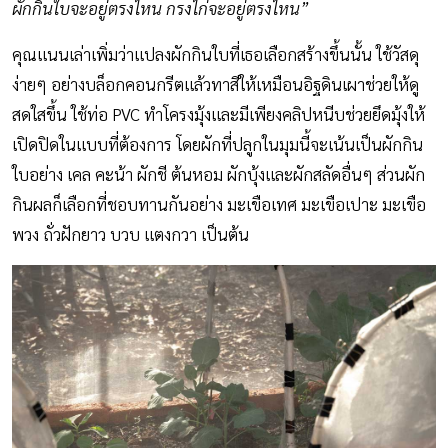
ผักกินใบจะอยู่ตรงไหน กรงไก่จะอยู่ตรงไหน”
คุณแนนเล่าเพิ่มว่าแปลงผักกินใบที่เธอเลือกสร้างขึ้นนั้น ใช้วัสดุ
ง่ายๆ อย่างบล็อกคอนกรีตแล้วทาสีให้เหมือนอิฐดินเผาช่วยให้ดู
สดใสขึ้น ใช้ท่อ PVC ทำโครงมุ้งและมีเพียงคลิปหนีบช่วยยึดมุ้งให้
เปิดปิดในแบบที่ต้องการ โดยผักที่ปลูกในมุมนี้จะเน้นเป็นผักกิน
ใบอย่าง เคล คะน้า ผักชี ต้นหอม ผักบุ้งและผักสลัดอื่นๆ ส่วนผัก
กินผลก็เลือกที่ชอบทานกันอย่าง มะเขือเทศ มะเขือเปาะ มะเขือ
พวง ถั่วฝักยาว บวบ แตงกวา เป็นต้น