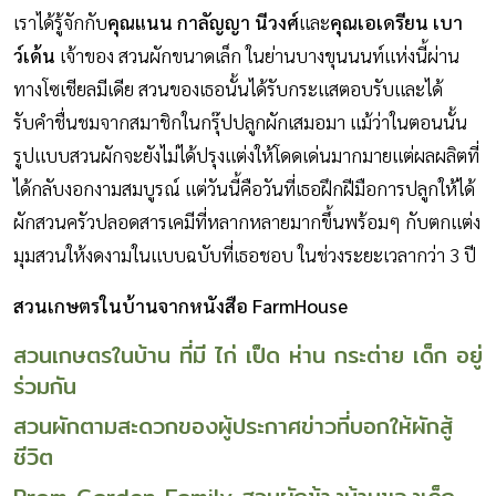
เราได้รู้จักกับ
คุณแนน กาลัญญา นีวงศ์
และ
คุณเอเดรียน เบา
ว์เด้น
เจ้าของ สวนผักขนาดเล็ก ในย่านบางขุนนนท์แห่งนี้ผ่าน
ทางโซเชียลมีเดีย สวนของเธอนั้นได้รับกระแสตอบรับและได้
รับคำชื่นชมจากสมาชิกในกรุ๊ปปลูกผักเสมอมา แม้ว่าในตอนนั้น
รูปแบบสวนผักจะยังไม่ได้ปรุงแต่งให้โดดเด่นมากมายแต่ผลผลิตที่
ได้กลับงอกงามสมบูรณ์ แต่วันนี้คือวันที่เธอฝึกฝีมือการปลูกให้ได้
ผักสวนครัวปลอดสารเคมีที่หลากหลายมากขึ้นพร้อมๆ กับตกแต่ง
มุมสวนให้งดงามในแบบฉบับที่เธอชอบ ในช่วงระยะเวลากว่า 3 ปี
สวนเกษตรในบ้านจากหนังสือ FarmHouse
สวนเกษตรในบ้าน ที่มี ไก่ เป็ด ห่าน กระต่าย เด็ก อยู่
ร่วมกัน
สวนผักตามสะดวกของผู้ประกาศข่าวที่บอกให้ผักสู้
ชีวิต