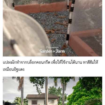
แปลงผักทำจากบล็อกคอนกรีต เพื่อให้ใช้งานได้นาน ทาสีส้มให้
เหมือนอิฐแดง