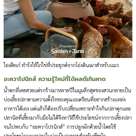
ไอเดียเก๋ ทำรังให้ไก่ไข่ที่ประยุกต์จากโอ่งดินเผาสำหรับแมว
อะควาโปนิกส์ ความรู้ใหม่ที่ได้ผลดีเกินคาด
น้ำตกที่เคยสวยแต่รกร้างมาหลายปีในมุมลึกสุดของสวนกลายเป็น
บ่อเลี้ยงปลาตามความตั้งใจของคุณเอเดรียนที่อยากสร้างแหล่ง
อาหารได้เอง แต่แล้วก็ต้องปรับเปลี่ยนเพราะทำใจกินปลาดุกและ
ปลานิลที่เลี้ยงมากับมือไม่ได้จึงหาวิธีใช้ประโยชน์จากการเลี้ยงปลา
จนไปพบกับ “อะควาโปรนิกส์” การปลูกผักด้วยน้ำโดยใช้
ประโยชน์จากมูลปลาในบ่อเป็นอาหารสำหรับพืชผัก