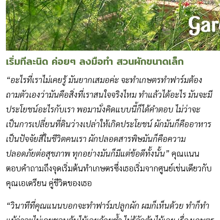
เริ่มทีละนิด ค่อยๆ ลงมือทำ สวนผักขนาดเล็ก
“อะไรที่เราไม่เคยรู้ มันยากเสมอค่ะ จะทำเกษตรทำฟาร์มต้อง
ถามตัวเองว่ามันคือสิ่งที่เราสนใจจริงไหม ทำแล้วได้อะไร มันจะมี
ประโยชน์อะไรกับเรา พอมานั่งคิดแบบนี้ก็ได้คำตอบ ไม่ว่าจะ
เป็นการเปลี่ยนที่ดินว่างเปล่าให้เกิดประโยชน์ ผักมันก็คืออาหาร
เป็นปัจจัยสี่ในชีวิตคนเรา ผักปลอดสารพิษมันก็คือความ
ปลอดภัยต่อสุขภาพ ทุกอย่างมันก็มีแต่ข้อดีทั้งนั้น”
คุณแนน
ตอบคำถามถึงจุดเริ่มต้นทำเกษตรซึ่งเธอเริ่มจากศูนย์เช่นเดียวกับ
คุณเอเดรียน คู่ชีวิตของเธอ
“วินาทีที่คุณแนนบอกจะทำฟาร์มปลูกผัก ผมก็เห็นด้วย ทำก็ทำ
แม้ว่าจะไม่เคยชอบต้นไม้เลยด้วยซ้ำ ไม่รู้จักต้นไม้เลย เรื่องเกษตร