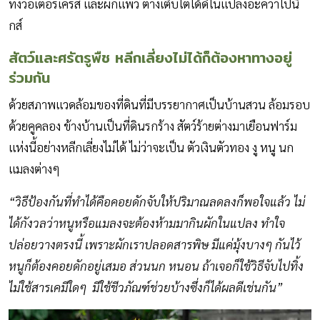
ทั้งวอเตอร์เครส และผักแพว ต่างเติบโตได้ดีในแปลงอะควาโปนิ
กส์
สัตว์และศรัตรูพืช หลีกเลี่ยงไม่ได้ก็ต้องหาทางอยู่
ร่วมกัน
ด้วยสภาพแวดล้อมของที่ดินที่มีบรรยากาศเป็นบ้านสวน ล้อมรอบ
ด้วยคูคลอง ข้างบ้านเป็นที่ดินรกร้าง สัตว์ร้ายต่างมาเยือนฟาร์ม
แห่งนี้อย่างหลีกเลี่ยงไม่ได้ ไม่ว่าจะเป็น ตัวเงินตัวทอง งู หนู นก
แมลงต่างๆ
“วิธีป้องกันที่ทำได้คือคอยดักจับให้ปริมาณลดลงก็พอใจแล้ว ไม่
ได้กังวลว่าหนูหรือแมลงจะต้องห้ามมากินผักในแปลง ทำใจ
ปล่อยวางตรงนี้ เพราะผักเราปลอดสารพิษ มีแค่มุ้งบางๆ กันไว้
หนูก็ต้องคอยดักอยู่เสมอ ส่วนนก หนอน ถ้าเจอก็ใช้วิธีจับไปทิ้ง
ไม่ใช้สารเคมีใดๆ มีใช้ชีวภัณฑ์ช่วยบ้างซึ่งก็ได้ผลดีเช่นกัน”