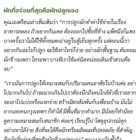
ผักที่อร่อยที่สุดคือผักปลูกเอง
คุณเอเดรียนเล่าเพิ่มเติมว่า
“การปลูกผักทำค่าใช้จ่ายในเรื่อง
อาหารลดลง ถ้าอยากกินเคล ต้องออกไปซื้อที่ห้าง แพ็คนึงก็แพง
บางครั้งเราไม่ได้ใช้ทั้งหมดเน่าอยู่ในตู้เย็นทุกครั้ง แต่ตอนนี้เรา
อยากกินอะไรก็ปลูก จะใช้เท่าไหร่ก็ง่าย อย่างผักพื้นฐาน ต้นหอม
ผักชี กะเพรา โหระพา บางทีเราใช้แค่นิดหน่อยเดินเข้าสวนคือ
จบ”
“เราเน้นการปลูกให้เหมาะสมกับปริมาณคนอาศัยในบ้านค่ะ อย่า
ไปมากเกินไป ถ้าจะมากเกินไปเราต้องนึกถึงคนใกล้ตัวที่เราอยาก
จะเอาไปแบ่งหรือแจกจ่าย สร้างมิตรสัมพันกับเพื่อนบ้าน มันไม่
ยากเลยคนกรุงเทพฯ ก็ทำได้ มีพื้นที่มากทำมาก มีน้อยก็ทำน้อย
ดูความเหมาะสมกับสมาชิก ค่อยๆ เรียนรู้ไป วัสดุอุปกรณ์ทุก
อย่างหาได้ง่าย สิ่งที่จะได้คือผักหรือผลิตผลที่ปลอดภัย ที่สำคัญ
คือผักที่อร่อยที่สุดคือผักที่เราปลูกเอง”
คุณแนนเน้นย้ำถึง