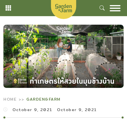
Skip
to
content
HOME
GARDEN&FARM
October 9, 2021
October 9, 2021