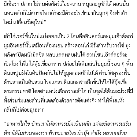
มีเชื้อรา ปลวก ไม่ทนต่อสัตว์เลื้อยคลาน หนูและงูเข้าได้ ตอนนั้น
นอนหลับก็ไม่สบายใจ กลัวจะมีตัวอะไรเข้ามากินลูกๆ จึงทำเล้า
ใหม่ เปลี่ยนวัสดุใหม่”
เล้าไก่เวอร์ชั่นใหม่แบ่งออกเป็น 2 โซนคืออินดอร์และมุมเอ๊าต์ดอร์
มุมอินดอร์นั้นเสมือนห้องนอน สร้างคอนไก่ มีรังสำหรับวางไข่ มุง
หลังคาปิดผนังมิดชิด หลบแดดหลบฝนได้ ส่วนโซนเอ๊าต์ดอร์จะ
เปิดโล่ง ให้ไก่ได้คุ้ยเขี่ยอาหาร ปล่อยให้เดินเล่นในมุมนี้ รอบ ๆ พื้น
ดินเทปูนฝังในดินป้องกันไม่ให้งูมุดลอดเข้าไปได้ ส่วนวัสดุรองพื้น
ด้านล่างเป็นดินสวน โรยแกลบดินและฟางอีกชั้นให้ไก่ได้ขุ้ยเขี่ย
ตามธรรมชาติ โดยตำแหน่งเลือกวางเล้าไก่ เป็นจุดใต้ต้นมะม่วงที่มี
ทั้งส่วนร่มและส่วนที่แดดส่องด้วยการตัดแต่งกิ่ง ทำให้พื้นแห้ง
กลิ่นก็ไม่ค่อยฉุนมาก
“อาหารไก่ไข่ บ้านเราให้อาหารเม็ดเป็นหลัก แต่จะมีอาหารเสริม
ที่หาได้ในสวนของเรา ฟ้าทะลายโจร ผักบุ้ง ตำลึง หยวกกล้วย