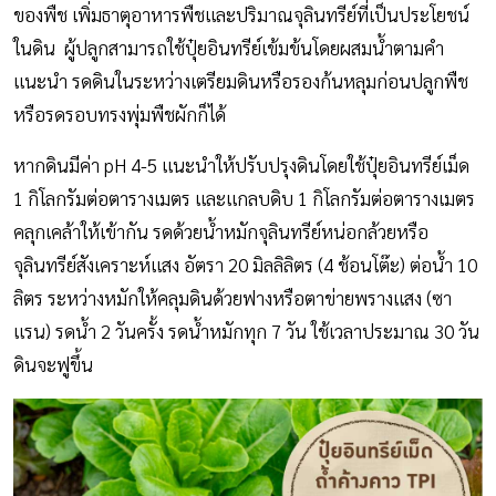
ของพืช เพิ่มธาตุอาหารพืชและปริมาณจุลินทรีย์ที่เป็นประโยชน์
ในดิน ผู้ปลูกสามารถใช้ปุ๋ยอินทรีย์เข้มข้นโดยผสมน้ำตามคำ
แนะนำ รดดินในระหว่างเตรียมดินหรือรองก้นหลุมก่อนปลูกพืช
หรือรดรอบทรงพุ่มพืชผักก็ได้
หากดินมีค่า pH 4-5 แนะนำให้ปรับปรุงดินโดยใช้ปุ๋ยอินทรีย์เม็ด
1 กิโลกรัมต่อตารางเมตร และแกลบดิบ 1 กิโลกรัมต่อตารางเมตร
คลุกเคล้าให้เข้ากัน รดด้วยน้ำหมักจุลินทรีย์หน่อกล้วยหรือ
จุลินทรีย์สังเคราะห์แสง อัตรา 20 มิลลิลิตร (4 ช้อนโต๊ะ) ต่อน้ำ 10
ลิตร ระหว่างหมักให้คลุมดินด้วยฟางหรือตาข่ายพรางแสง (ซา
แรน) รดน้ำ 2 วันครั้ง รดน้ำหมักทุก 7 วัน ใช้เวลาประมาณ 30 วัน
ดินจะฟูขึ้น