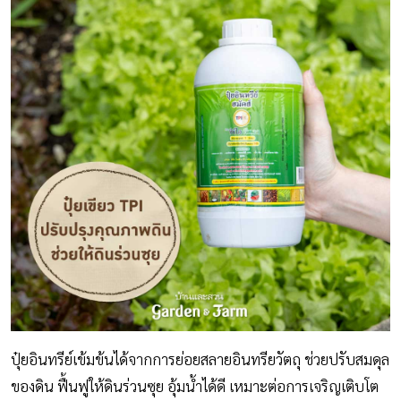
ปุ๋ยอินทรีย์เข้มข้นได้จากการย่อยสลายอินทรียวัตถุ ช่วยปรับสมดุล
ของดิน ฟื้นฟูให้ดินร่วนซุย อุ้มน้ำได้ดี เหมาะต่อการเจริญเติบโต