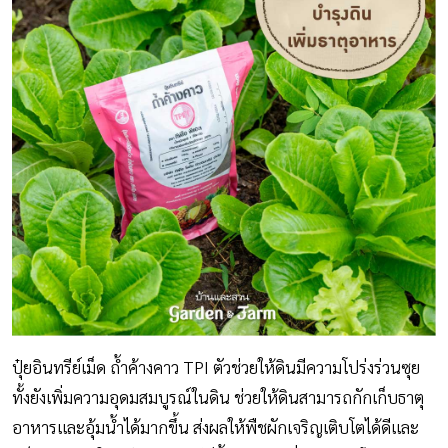
ปุ๋ยอินทรีย์เม็ด ถ้ำค้างคาว TPI ตัวช่วยให้ดินมีความโปร่งร่วนซุย
ทั้งยังเพิ่มความอุดมสมบูรณ์ในดิน ช่วยให้ดินสามารถกักเก็บธาตุ
อาหารและอุ้มน้ำได้มากขึ้น ส่งผลให้พืชผักเจริญเติบโตได้ดีและ