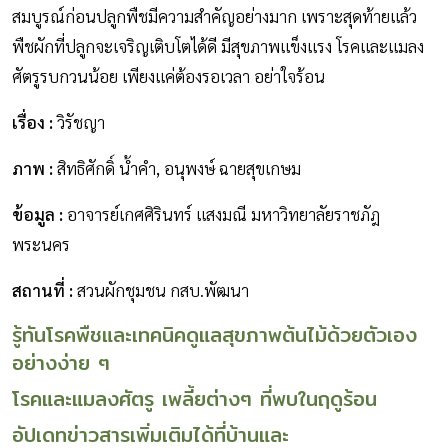
สมบูรณ์ก่อนปลูกพืชมีความสำคัญอย่างมาก เพราะสุดท้ายแล้ว
พืชผักที่ปลูกจะเจริญเติบโตได้ดี มีสุขภาพแข็งแรง โรคและแมลง
ศัตรูรบกวนน้อย เพียงแค่ต้องรอเวลา อย่าใจร้อน
เรื่อง
:
วิรัชญา
ภาพ
:
สิทธิศักดิ์ น้ำคำ, อนุพงษ์ ฉายสุขเกษม
ข้อมูล
:
อาจารย์เกศศิรินทร์ แสงมณี มหาวิทยาลัยราชภัฎ
พระนคร
สถานที่ :
สวนผักชุมชน กสบ.พัฒนา
รู้ทันโรคพืชและเทคนิคดูแลสุขภาพต้นไม้ด้วยตัวเอง
อย่างง่าย ๆ
โรคและแมลงศัตรู เพลี้ยต่างๆ ที่พบในฤดูร้อน
อัปเดทข่าวสารเพิ่มเติมได้ที่บ้านและ