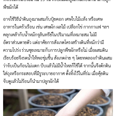
พืชผักได้
อาจใช้วิธีนำดินถุงมาผสมกับปุ๋ยคอก เศษใบไม้แห้ง หรือเศษ
อาหารในครัวเรือน เช่น เศษผัก ผลไม้ เปลือกไข่ กากกาแฟ ฯลฯ
คลุกเคล้ากับน้ำหมักจุลินทรีย์ในปริมาณที่เหมาะสม ไม่มี
อัตราส่วนตายตัว แต่อาศัยการสังเกตโครงสร้างดินที่หมักว่ามี
ความโปร่ง ร่วนซุยเหมาะกับการปลูกพืชผักหรือไม่ เมื่อผสมดิน
เรียบร้อยจึงรดน้ำให้พอชุ่มชื้น สังเกตง่าย ๆ โดยทดลองกำดินผสม
ว่าจับเป็นก้อนไม่แตก บีบแล้วไม่มีน้ำไหลก็ใช้ได้ จากนั้นจึงตักดิน
ใส่ถุงหรือกระสอบที่มีรูระบายอากาศ ตั้งทิ้งไว้ในที่ร่ม เมื่อคุ้ยดิน
จับดูแล้วไม่ร้อนก็นำมาปลูกผักได้