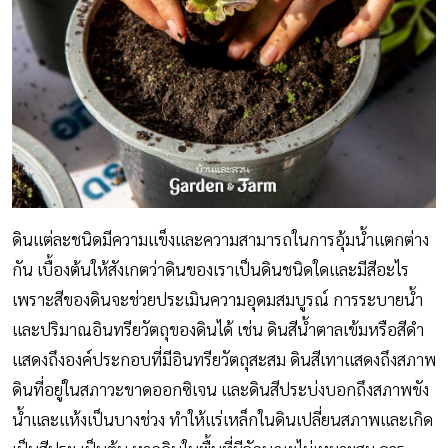
ดินแต่ละชนิดมีความแข็งและความสามารถในการอุ้มน้ำแตกต่าง
กัน เบื้องต้นให้สังเกตว่าดินของเราเป็นดินชนิดใดและมีสีอะไร
เพราะสีของดินจะช่วยประเมินความอุดมสมบูรณ์ การระบายน้ำ
และปริมาณอินทรียวัตถุของดินได้ เช่น ดินสีน้ำตาลเข้มหรือสีดำ
แสดงถึงองค์ประกอบที่มีอินทรียวัตถุสะสม ดินสีเทาแสดงถึงสภาพ
ดินที่อยู่ในสภาวะขาดออกซิเจน และดินสีประบ่งบอกถึงสภาพขัง
น้ำและแห้งเป็นบางช่วง ทำให้แร่เหล็กในดินเปลี่ยนสภาพและเกิด