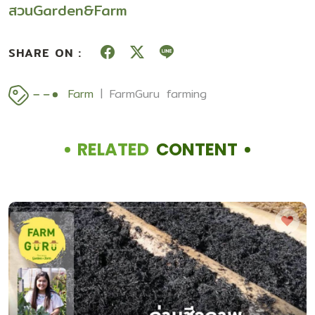
สวนGarden&Farm
SHARE ON :
Farm
FarmGuru
farming
RELATED
CONTENT