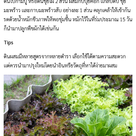
ดินใบก้ามปู หรือดินขุยไผ่ 2 ส่วน ผสมกับปุ๋ยคอก แกลบดิบ ขุย
มะพร้าว และกาบมะพร้าวสับ อย่างละ 1 ส่วน คลุกเคล้าให้เข้ากัน
รดด้วยน้ำหมักชีวภาพให้พอชุ่มชื้น หมักไว้ในที่ร่มประมาณ 15 วัน
ก็นำมาปลูกพืชผักได้เช่นกัน
Tips
ดินผสมมีหลายสูตรจากหลายตำรา เลือกใช้ได้ตามความสะดวก
แต่ควรนำมาปรุงใหม่โดยนำอินทรียวัตถุที่หาได้ง่ายมาผสม