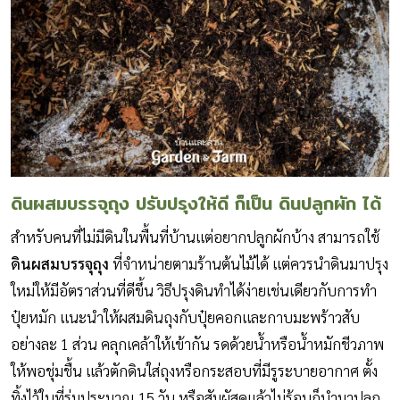
ดินผสมบรรจุถุง ปรับปรุงให้ดี ก็เป็น ดินปลูกผัก ได้
สำหรับคนที่ไม่มีดินในพื้นที่บ้านแต่อยากปลูกผักบ้าง สามารถใช้
ดินผสมบรรจุถุง
ที่จำหน่ายตามร้านต้นไม้ได้ แต่ควรนำดินมาปรุง
ใหม่ให้มีอัตราส่วนที่ดีขึ้น วิธีปรุงดินทำได้ง่ายเช่นเดียวกับการทำ
ปุ๋ยหมัก แนะนำให้ผสมดินถุงกับปุ๋ยคอกและกาบมะพร้าวสับ
อย่างละ 1 ส่วน คลุกเคล้าให้เข้ากัน รดด้วยน้ำหรือน้ำหมักชีวภาพ
ให้พอชุ่มชื้น แล้วตักดินใส่ถุงหรือกระสอบที่มีรูระบายอากาศ ตั้ง
ทิ้งไว้ในที่ร่มประมาณ 15 วัน หรือสัมผัสดูแล้วไม่ร้อนก็นำมาปลูก