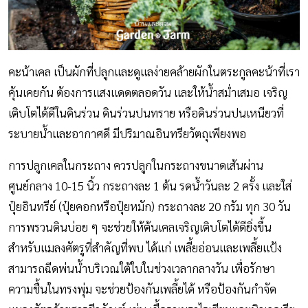
คะน้าเคล เป็นผักที่ปลูกและดูแลง่ายคล้ายผักในตระกูลคะน้าที่เรา
คุ้นเคยกัน ต้องการแสงแดดตลอดวัน และให้น้ำสม่ำเสมอ เจริญ
เติบโตได้ดีในดินร่วน ดินร่วนปนทราย หรือดินร่วนปนเหนียวที่
ระบายน้ำและอากาศดี มีปริมาณอินทรียวัตถุเพียงพอ
การปลูกเคลในกระถาง ควรปลูกในกระถางขนาดเส้นผ่าน
ศูนย์กลาง 10-15 นิ้ว กระถางละ 1 ต้น รดน้ำวันละ 2 ครั้ง และใส่
ปุ๋ยอินทรีย์ (ปุ๋ยคอกหรือปุ๋ยหมัก) กระถางละ 20 กรัม ทุก 30 วัน
การพรวนดินบ่อย ๆ จะช่วยให้ต้นเคลเจริญเติบโตได้ดียิ่งขึ้น
สำหรับแมลงศัตรูที่สำคัญที่พบ ได้แก่ เพลี้ยอ่อนและเพลี้ยแป้ง
สามารถฉีดพ่นน้ำบริเวณใต้ใบในช่วงเวลากลางวัน เพื่อรักษา
ความชื้นในทรงพุ่ม จะช่วยป้องกันเพลี้ยได้ หรือป้องกันกำจัด