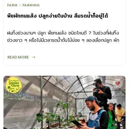
เก็บเกี่ยวผลผลิตทั้งหมดประมาณ 4-5 เดือน การจะเลือกปลูก
FARM
FARMING
มะเขือเทศพันธุ์ใดนั้นขึ้นอยู่กับความชอบ วิธีปลูกก็ไม่ยากทำได้เช่น
พืชผักทนแล้ง ปลูกง่ายในบ้าน ลืมรดน้ำก็อยู่ได้
เดียวกับผักสวนครัวทั่วไป โดยปลูกในพื้นที่ที่มีแสงแดดตลอดวัน
ต้องพิถีพิถันเรื่องการเตรียมดินปลูกมากสักหน่อย เนื่องจาก
มะเขือเทศชอบดินที่มีการระบายน้ำดี อินทรียวัตถุสูง เมื่อเริ่มต้น
ฝนทิ้งช่วงนานๆ ปลูก พืชทนแล้ง ชนิดไหนดี ? ในช่วงที่ฝนทิ้ง
ด้วยดินปลูกที่ดี โอกาสสำเร็จก็ยิ่งสูง มะเขือเทศขยายพันธุ์ง่าย
ช่วงยาว ๆ หรือไม่มีเวลารดน้ำต้นไม้บ่อย ๆ ลองเลือกปลูก ผัก
ด้วยการเพาะเมล็ด อาจลองนำเมล็ดจากผลที่สุกเต็มที่มาล้างเมือก
ทนแล้ง รดน้ำน้อย
ลื่นออกให้หมด ผึ่งในที่ร่มให้แห้งแล้วหว่านเมล็ดลงในกระบะเพาะ
READ MORE
[…]