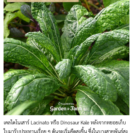
เคลไดโนเสาร์ Lacinato หรือ Dinosaur Kale หลังจากทยอยเก็บ
ใบมารับประทานเรื่อย ๆ ต้นจะเริ่มยืดสูงขึ้น ซึ่งในบางสายพันธุ์สูง