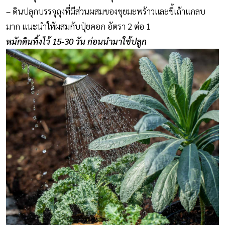
– ดินปลูกบรรจุถุงที่มีส่วนผสมของขุยมะพร้าวและขี้เถ้าแกลบ
มาก แนะนำให้ผสมกับปุ๋ยคอก อัตรา 2 ต่อ 1
หมักดินทิ้งไว้ 15-30 วัน ก่อนนำมาใช้ปลูก