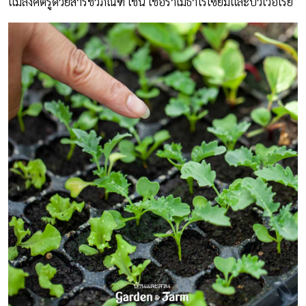
แมลงศัตรูด้วยสารชีวภัณฑ์ เช่น เชื้อราเมธาไรเซียมและบิวเวอเรีย