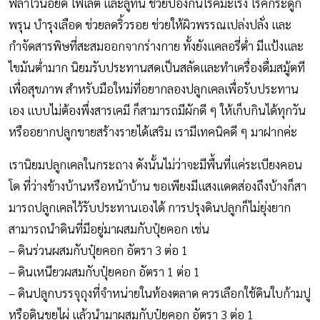
ฟลาโวนอยด์ โฟเลต และลูทีน ช่วยป้องกันโรคมะเร็ง โรคกระดูก
พรุน บำรุงเลือด ช่วยลดริ้วรอย ช่วยให้ผิวพรรณเปล่งปลั่ง และ
กำจัดสารพิษที่สะสมออกจากร่างกาย ทั้งยังแคลอรี่ต่ำ มีแป้งและ
ไขมันต่ำมาก นิยมรับประทานสดเป็นสลัดและทำเครื่องดื่มสมู้ตที
เพื่อสุขภาพ สำหรับมือใหม่ที่อยากลองปลูกเคลเพื่อรับประทาน
เอง แบบไม่ต้องพึ่งสารเคมี ก็สามารถมีผักดี ๆ ให้เก็บกินได้ทุกวัน
หรืออยากปลูกขายสร้างรายได้เสริม เรามีเทคนิคดี ๆ มาฝากค่ะ
เรานิยมปลูกเคลในกระถาง ดังนั้นไม่ว่าจะมีพื้นที่แค่ระเบียงคอน
โด ที่ว่างข้างบ้านหรือหน้าบ้าน ขอเพียงมีแสงแดดส่องถึงบ้างก็สา
มารถปลูกเคลไว้รับประทานเองได้ การปรุงดินปลูกก็ไม่ยุ่งยาก
สามารถนำดินที่มีอยู่มาผสมกับปุ๋ยคอก เช่น
– ดินร่วนผสมกับปุ๋ยคอก อัตรา 3 ต่อ 1
– ดินเหนียวผสมกับปุ๋ยคอก อัตรา 1 ต่อ 1
– ดินปลูกบรรจุถุงที่จำหน่ายในท้องตลาด ควรเลือกใช้ดินใบก้ามปู
หรือดินขุยไผ่ แล้วนำมาผสมกับปุ๋ยคอก อัตรา 3 ต่อ 1