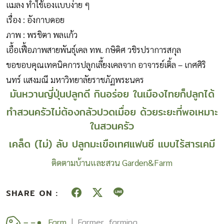
แมลง ทำใช้เองแบบง่าย ๆ
เรื่อง : อังกาบดอย
ภาพ : พรชิตา พลแก้ว
เอื้อเฟื้อภาพสายพันธุ์เคล ทพ. กษิดิศ วชิรปราการสกุล
ขอขอบคุณเทคนิคการปลูกเลี้ยงเคลจาก อาจารย์เติ้ล – เกศศิริ
นทร์ แสงมณี มหาวิทยาลัยราชภัฏพระนคร
มันหวานญี่ปุ่นปลูกดี กินอร่อย ในเมืองไทยก็ปลูกได้
ทำสวนครัวไม่ต้องกลัวปวดเมื่อย ด้วยระยะที่พอเหมาะ
ในสวนครัว
เคล็ด (ไม่) ลับ ปลูกมะเขือเทศแฟนซี แบบไร้สารเคมี
ติดตามบ้านและสวน Garden&Farm
SHARE ON :
Farm
Farmer
farming