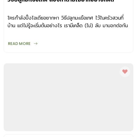
ใครกำลังปิ๊งไอเดียอยากหา วิธีปลูกมะเขือเทศ ไว้ในครัวสวนที่
บ้าน แต่ไม่รู้จะเริ่มต้นอย่างไร เรามีเคล็ด (ไม่) ลับ มาบอกต่อกัน
ค่ะ แต่ก่อนไปรู้จัก วิธีปลูกมะเขือเทศ มารู้จักประโยชน์ของมะเขือ
เทศกันก่อน หากจัดอันดับผักกินผลยอดนิยมของคนไทย เชื่อว่า
READ MORE
มะเขือเทศต้องติดโผเข้ามาอย่างแน่นอน เพราะนอกจากผลมีสีสัน
น่ารับประทานแล้ว ยังอุดมด้วยสารไลโคปีน (Lycopene) สารสี
แดงที่มีสรรพคุณเป็นแอนติออกซิแดนท์ช่วยลดความเสี่ยงของ
มะเร็ง ทั้งยังมีวิตามินซี แคลเซียม และฟอสฟอรัสสูง ดีต่อ
กระเพาะอาหาร ช่วยบำรุงลำไส้และไต ช่วยเสริมสร้างกระดูกและ
ฟันให้แข็งแรง นอกจากรับประทานแล้ว หากนำน้ำมะเขือเทศสด ๆ
มาทาใบหน้าก่อนนอน ยังสามารถช่วยให้ใบหน้ากระจ่างใส ลด
ความหมองคล้ำจากรอยแดดได้ วิธีปลูกมะเขือเทศกินเอง ก่อน
อื่นต้องรู้ก่อนว่ามะเขือเทศรับประทานผลสดมีหลายพันธุ์ ทั้งขนาด
ผลเล็กและผลใหญ่ เช่น มะเขือเทศสีดา มะเขือเทศผลใหญ่ มะเขือ
เทศเชอร์รี่ มะเขือเทศราชินี ฯลฯ สามารถเริ่มเก็บเกี่ยวเมื่อต้นมีอายุ
ประมาณ 70-90 วัน ทั้งนี้ขึ้นอยู่กับพันธุ์ อายุตั้งแต่เริ่มปลูกถึง