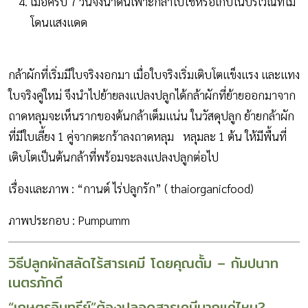
เมื่อครบ 7 วันจึงนำดินเพาะกล้าไปใช้หรือเก็บในบริเวณที่ไม่
โดนเเสงเเดด
กล้าผักที่เริ่มมีใบจริงงอกมา เมื่อใบจริงเริ่มเติบโตแข็งแรง และแทง
ใบจริงคู่ใหม่ จึงนำไปย้ายลงแปลงปลูกได้กล้าผักที่ย้ายออกมาจาก
ถาดหลุมจะเห็นรากของต้นกล้าเต็มแน่น ในวัสดุปลูก ย้ายกล้าผัก
ที่มีใบเลี้ยง 1 คู่จากตะกร้าลงถาดหลุม หลุมละ 1 ต้น ให้มีพื้นที่
เติบโตเป็นต้นกล้าที่พร้อมจะลงแปลงปลูกต่อไป
เรื่องและภาพ : “กานต์ ไร่ปลูกรัก” ( thaiorganicfood)
ภาพประกอบ : Pumpumm
วิธีปลูกผักสลัดไร้สารเคมี โดยคุณตั้ม – กัมปนาท
เนตรภักดี
“เกษตรอินทรีย์”ต้องปลอดสารเคมีมากแค่ไหน?