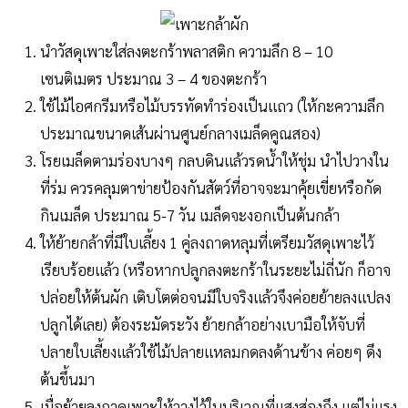
นำวัสดุเพาะใส่ลงตะกร้าพลาสติก ความลึก 8 – 10
เซนติเมตร ประมาณ 3 – 4 ของตะกร้า
ใช้ไม้ไอศกรีมหรือไม้บรรทัดทำร่องเป็นแถว (ให้กะความลึก
ประมาณขนาดเส้นผ่านศูนย์กลางเมล็ดคูณสอง)
โรยเมล็ดตามร่องบางๆ กลบดินแล้วรดน้ำให้ชุ่ม นำไปวางใน
ที่ร่ม ควรคลุมตาข่ายป้องกันสัตว์ที่อาจจะมาคุ้ยเขี่ยหรือกัด
กินเมล็ด ประมาณ 5-7 วัน เมล็ดจะงอกเป็นต้นกล้า
ให้ย้ายกล้าที่มีใบเลี้ยง 1 คู่ลงถาดหลุมที่เตรียมวัสดุเพาะไว้
เรียบร้อยแล้ว (หรือหากปลูกลงตะกร้าในระยะไม่ถี่นัก ก็อาจ
ปล่อยให้ต้นผัก เติบโตต่อจนมีใบจริงแล้วจึงค่อยย้ายลงแปลง
ปลูกได้เลย) ต้องระมัดระวัง ย้ายกล้าอย่างเบามือให้จับที่
ปลายใบเลี้ยงแล้วใช้ไม้ปลายแหลมกดลงด้านข้าง ค่อยๆ ดึง
ต้นขึ้นมา
เมื่อย้ายลงถาดเพาะให้วางไว้ในบริเวณที่แสงส่องถึง แต่ไม่แรง